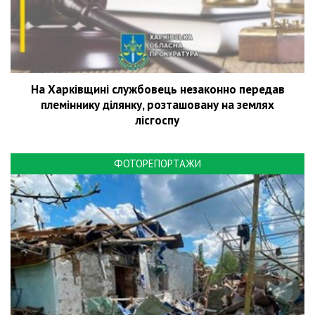
На Харківщині службовець незаконно передав
племіннику ділянку, розташовану на землях
лісгоспу
ФОТОРЕПОРТАЖИ