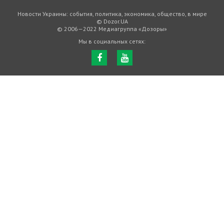
Новости Украины: события, политика, экономика, общество, в мире
© Dozor.UA
© 2006—2022 Медиагруппа «Дозоры»
Мы в социальных сетях: