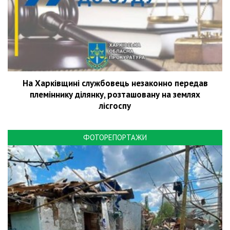
На Харківщині службовець незаконно передав
племіннику ділянку, розташовану на землях
лісгоспу
ФОТОРЕПОРТАЖИ