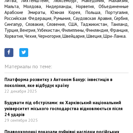
Литва, Лихтенштейн, Люксембург, Македония, Малайзия,
Мальта, Молдова, Нидерланды, Норвегия, Объединенные
Арабские Эмираты, Южная Корея, Польша, Португалия,
Российская Федерация, Румыния, Саудовская Аравия, Сербия,
Сингапур, Словакия, Словения, США, Таджикистан, Таиланд,
Турция, Венгрия, Узбекистан, Филиппины, Финляндия, Франция,
Хорватия, Чехия, Черногория, Швейцария, Швеция, Шри-Ланка.
Материалы по теме:
Платформа розвитку з Антоном Бахур: інвестиція в
покоління, яке відбудує країну
22 декабря 2025
Будувати під обстрілами: як Харківський національний
університет міського господарства відновлюється після
24 ударів
29 сентября 2025
Правоохоронці показали руйнівні наслідки російських