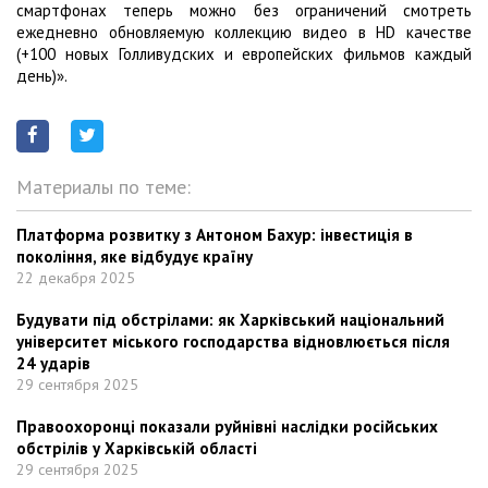
смартфонах теперь можно без ограничений смотреть
ежедневно обновляемую коллекцию видео в HD качестве
(+100 новых Голливудских и европейских фильмов каждый
день)».
Материалы по теме:
Платформа розвитку з Антоном Бахур: інвестиція в
покоління, яке відбудує країну
22 декабря 2025
Будувати під обстрілами: як Харківський національний
університет міського господарства відновлюється після
24 ударів
29 сентября 2025
Правоохоронці показали руйнівні наслідки російських
обстрілів у Харківській області
29 сентября 2025