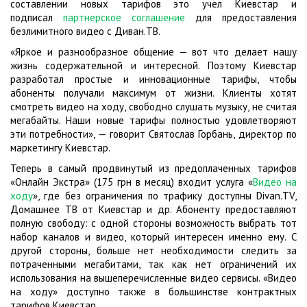
составлении новых тарифов это учел Киевстар и
подписал
партнерское соглашение
для предоставления
безлимитного видео с Диван.ТВ.
«Яркое и разнообразное общение — вот что делает нашу
жизнь содержательной и интересной. Поэтому Киевстар
разработал простые и инновационные тарифы, чтобы
абоненты получали максимум от жизни. Клиенты хотят
смотреть видео на ходу, свободно слушать музыку, не считая
мегабайты. Наши новые тарифы полностью удовлетворяют
эти потребности», — говорит Святослав Горбань, директор по
маркетингу Киевстар.
Теперь в самый продвинутый из предоплаченных тарифов
«Онлайн Экстра» (175 грн в месяц) входит услуга «
Видео на
ходу
», где без ограничения по трафику доступны Divan.TV,
Домашнее ТВ от Киевстар и др. Абоненту предоставляют
полную свободу: с одной стороны возможность выбрать тот
набор каналов и видео, который интересен именно ему. С
другой стороны, больше нет необходимости следить за
потраченными мегабитами, так как нет ограничений их
использования на вышеперечисленны
е видео сервисы. «Видео
на ходу» доступно также в большинстве контрактных
тарифов Киевстар.