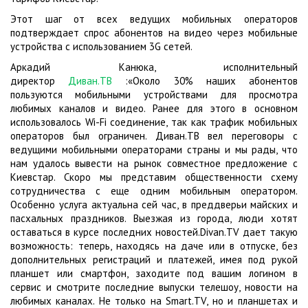
Этот шаг от всех ведущих мобильных операторов
подтверждает спрос абонентов на видео через мобильные
устройства с использованием 3G сетей.
Аркадий Канюка, исполнительный
директор
Диван.ТВ
:«Около 30% наших абонентов
пользуются мобильными устройствами для просмотра
любимых каналов и видео. Ранее для этого в основном
использовалось Wi-Fi соединение, так как трафик мобильных
операторов был ограничен. Диван.ТВ вел переговоры с
ведущими мобильными операторами страны и мы рады, что
нам удалось вывести на рынок совместное предложение с
Киевстар. Скоро мы представим общественности схему
сотрудничества с еще одним мобильным оператором.
Особенно услуга актуальна сей час, в преддверьи майских и
пасхальных праздников. Выезжая из города, люди хотят
оставаться в курсе последних новостей.Divan.TV дает такую
возможность: теперь, находясь на даче или в отпуске, без
дополнительных регистраций и платежей, имея под рукой
планшет или смартфон, заходите под вашим логином в
сервис и смотрите последние выпуски телешоу, новости на
любимых каналах. Не только на Smart.TV, но и планшетах и