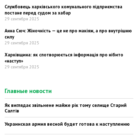
Службовець харківського комунального підприємства
постане перед судом за хабар
29 сентября 2025
Анна Сюч: Жіночність — це не про макіяж, а про внутрішню
силу
29 сентября 2025
Харківщина: як спотворюється інформація про нібито
«наступ»
29 сентября 2025
Главные новости
Як виглядає звільнене майже рік тому селище Старий
Салтів
Украинская армия весной будет готова к наступлению