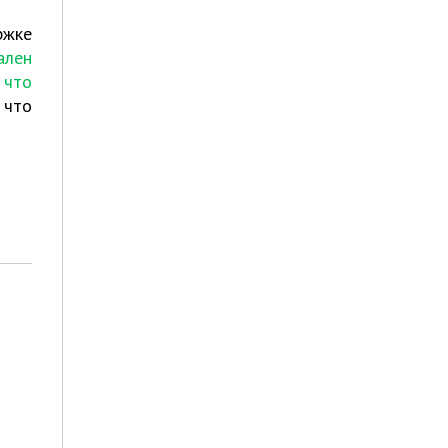
ржке
ален
 что
 что