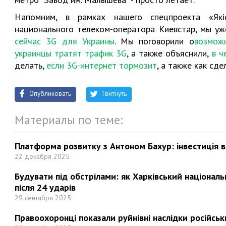
Напомним, в рамках нашего спецпроекта «Які
национального телеком-оператора Киевстар, мы у
сейчас 3G для Украины
. Мы поговорили о
возмож
украинцы тратят трафик 3G
, а также объяснили,
в ч
делать,
если 3G-интернет тормозит
, а также как сде
Опубликовать
Твитнуть
Материалы по теме:
Платформа розвитку з Антоном Бахур: інвестиція в 
22 декабря 2025
Будувати під обстрілами: як Харківський націонал
після 24 ударів
29 сентября 2025
Правоохоронці показали руйнівні наслідки російськи