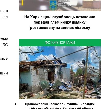
 и в
явил
На Харківщині службовець незаконно
передав племіннику ділянку,
розташовану на землях лісгоспу
тому
ФОТОРЕПОРТАЖИ
ш 3G
зных
нции
Правоохоронці показали руйнівні наслідки
російських обстрілів у Харківській області