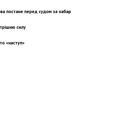
ва постане перед судом за хабар
утрішню силу
то «наступ»