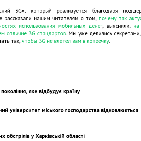
сний 3G», который реализуется благодаря подде
же рассказали нашим читателям о том,
почему так акту
ностях использования мобильных денег
, выяснили,
на
ем отличие 3G стандартов
. Мы уже делились секретами,
лать так,
чтобы 3G не влетел вам в копеечку
.
покоління, яке відбудує країну
ьний університет міського господарства відновлюється
х обстрілів у Харківській області