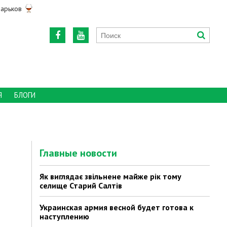
арьков
Я
БЛОГИ
Главные новости
Як виглядає звільнене майже рік тому
селище Старий Салтів
Украинская армия весной будет готова к
наступлению