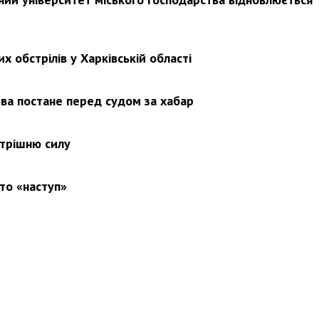
х обстрілів у Харківській області
ва постане перед судом за хабар
утрішню силу
то «наступ»