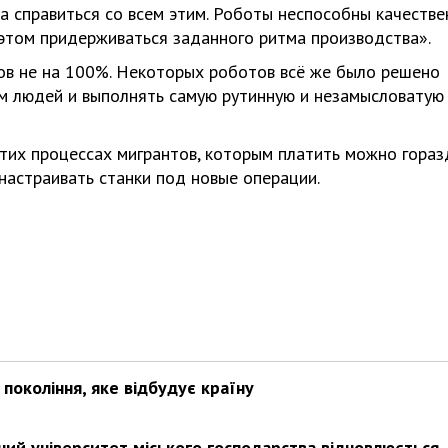
а справиться со всем этим. Роботы неспособны качестве
 этом придерживаться заданного ритма производства».
ов не на 100%. Некоторых роботов всё же было решено
ом людей и выполнять самую рутинную и незамысловатую
 этих процессах мигрантов, которым платить можно гора
настраивать станки под новые операции.
покоління, яке відбудує країну
ьний університет міського господарства відновлюється