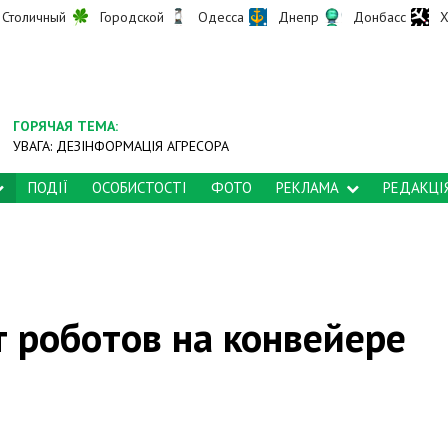
Столичный
Городской
Одесса
Днепр
Донбасс
Х
ГОРЯЧАЯ ТЕМА:
УВАГА: ДЕЗІНФОРМАЦІЯ АГРЕСОРА
ПОДІЇ
ОСОБИСТОСТІ
ФОТО
РЕКЛАМА
РЕДАКЦІ
т роботов на конвейере