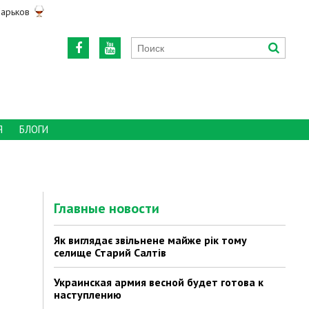
арьков
Я
БЛОГИ
Главные новости
Як виглядає звільнене майже рік тому
селище Старий Салтів
Украинская армия весной будет готова к
наступлению