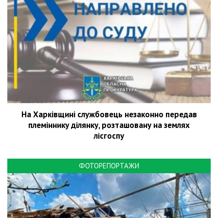
На Харківщині службовець незаконно передав
племіннику ділянку, розташовану на землях
лісгоспу
ФОТОРЕПОРТАЖИ