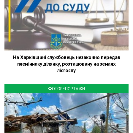
На Харківщині службовець незаконно передав
племіннику ділянку, розташовану на землях
лісгоспу
ФОТОРЕПОРТАЖИ