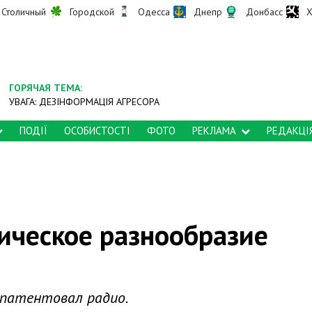
Столичный
Городской
Одесса
Днепр
Донбасс
Х
ГОРЯЧАЯ ТЕМА:
УВАГА: ДЕЗІНФОРМАЦІЯ АГРЕСОРА
ПОДІЇ
ОСОБИСТОСТІ
ФОТО
РЕКЛАМА
РЕДАКЦІ
гическое разнообразие
запатентовал радио.