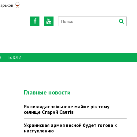
арьков
Я
БЛОГИ
Главные новости
Як виглядає звільнене майже рік тому
селище Старий Салтів
Украинская армия весной будет готова к
наступлению