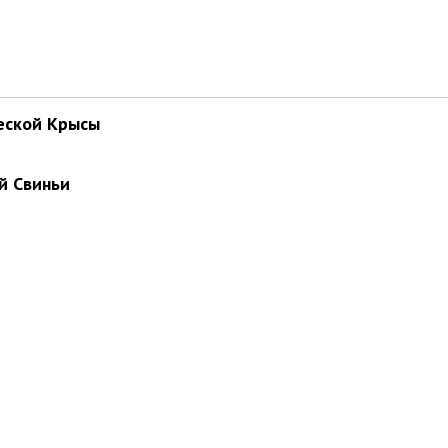
еской Крысы
й Свиньи