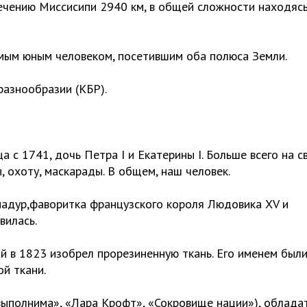
ечению Миссисипи 2940 км, в общей сложности находясь
мым юным человеком, посетившим оба полюса Земли.
разнообразии (КБР).
а с 1741, дочь Петра I и Екатерины I. Больше всего на с
, охоту, маскарады. В общем, наш человек.
падур,фаворитка французского короля Людовика XV и
вилась.
й в 1823 изобрел прорезиненную ткань. Его именем был
й ткани.
выполнима», «Лара Крофт», «Сокровище нации»), облада