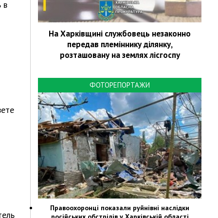
 в
На Харківщині службовець незаконно
передав племіннику ділянку,
розташовану на землях лісгоспу
ФОТОРЕПОРТАЖИ
вете
и
Правоохоронці показали руйнівні наслідки
тель
російських обстрілів у Харківській області