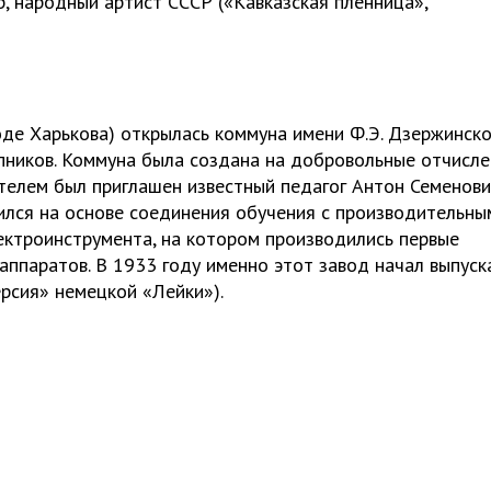
р, народный артист СССР («Кавказская пленница»,
оде Харькова) открылась коммуна имени Ф.Э. Дзержинско
пников. Коммуна была создана на добровольные отчисле
ителем был приглашен известный педагог Антон Семенов
ился на основе соединения обучения с производительны
ектроинструмента, на котором производились первые
оаппаратов. В 1933 году именно этот завод начал выпуск
рсия» немецкой «Лейки»).