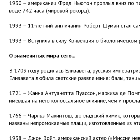
1930 – американец Фред Ньютон проплыл вниз по т
воде 742 часа (мировой рекорд).
1993 – 11-летний англичанин Роберт Шуман стал са
1993 – Вступила в силу Конвенция о биологическом 
О знаменитых мира сего...
В 1709 году родилась Елизавета, русская императриц
Елизавета любила светские развлечения: балы, танцы
1721 – Жанна Антуанетта Пуассон, маркиза де Пом
имевшая на него колоссальное влияние, чем и просла
1766 – Чарльз Макинтош, шотладский химик, которы
названы непромокаемые плащи, изготовленные из это
1938 – Джон Войт, американский актер («Миссия не