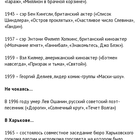
«Гараж», «Миллион в брачной корзине»).
1943 – сэр Бен Кингсли, британский актер («Список
Шиндлера», «Остров проклятых», «Счастливое число Слевина»,
«Ганди»).
1937 – сэр Энтони Филипп Хопкинс, британский киноактер
(«Молчание ягнят», «Ганнибал», «Знакомьтесь, Джо Блэк»).
1959 – Вэл Килмер, американский киноактер («Бэтмен
навсегда», «Призрак и тьма», «Святой»).
1959 – Георгий Делиев, лидер комик-группы «Маски-шоу».
Не чокаясь...
В 1996 году умер Лев Ошанин, русский советский поэт-
песенник («Дороги», «Солнечный круг», «Течет Волга»)
В Харькове...
1965 – состоялось совместное заседание бюро Харьковского
горкома партии и исполкома горсовета, на котором было