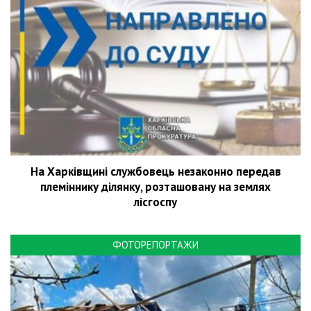
На Харківщині службовець незаконно передав
племіннику ділянку, розташовану на землях
лісгоспу
ФОТОРЕПОРТАЖИ