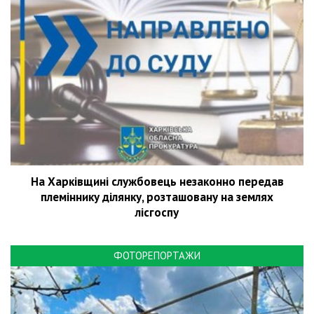
На Харківщині службовець незаконно передав
племіннику ділянку, розташовану на землях
лісгоспу
ФОТОРЕПОРТАЖИ