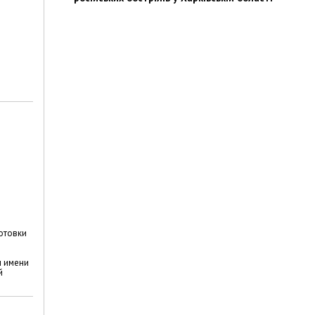
отовки
л имени
й