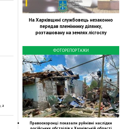
На Харківщині службовець незаконно
передав племіннику ділянку,
розташовану на землях лісгоспу
ФОТОРЕПОРТАЖИ
, а
Правоохоронці показали руйнівні наслідки
російських обстрілів у Харківській області