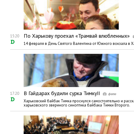
По Харькову проехал «Трамвай влюбленных»
15:20
14 февраля в День Святого Валентина от Южного вокзала в 
В Гайдарах будили сурка ТимкуII
17:20
Харьковский байбак Тимка проснулся самостоятельно и рассказ
харьковского звериного синоптика байбака Тимки Второго.