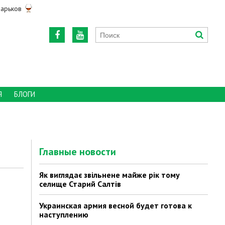
арьков
Я
БЛОГИ
Главные новости
Як виглядає звільнене майже рік тому
селище Старий Салтів
Украинская армия весной будет готова к
наступлению