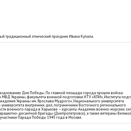
ный традиционный этнический праздник Ивана Купала.
празднованию Дня Победы. По главной площади города прошли войска
к МВД Украины, факультета военной подготовки НТУ «ХПИ», Института подг
кадемия Украины им. Ярослава Мудрого», Национального университета
 университета внутренних дел, пограничники Восточного регионального
ости военного парада в Харькове – курсанты Академии военно-морских си
й парашютно-десантной бригады (Днепропетровск), а также ветераны Велико
участники Парада Победы 1945 года в Москве.