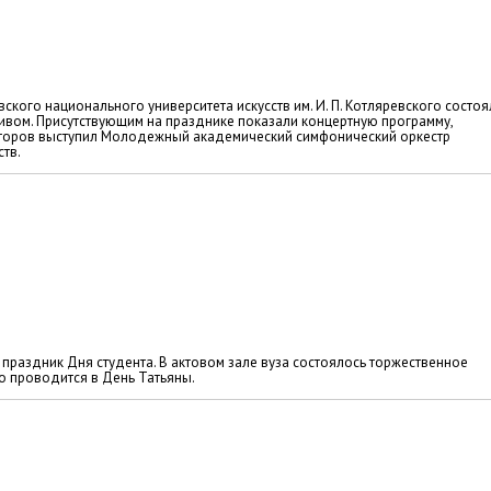
вского национального университета искусств им. И. П. Котляревского состоя
тивом. Присутствующим на празднике показали концертную программу,
екторов выступил Молодежный академический симфонический оркестр
тв.
праздник Дня студента. В актовом зале вуза состоялось торжественное
о проводится в День Татьяны.