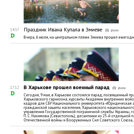
Праздник Ивана Купала в Змиеве
14:57
Вчера, 6 июля, на центральном пляже Змиева прошел ежегод
В Харькове прошел военный парад
17:12
Сегодня, 9 мая, в Харькове состоялся парад, посвященный 
Харьковского гарнизона, курсанты Академии внутренних войс
кадров для СБУ Национального университета «Юридическая а
гражданской защиты населения, Харьковского национального
управления Государственной пограничной службы Украины, г
П. С. Нахимова (Севастополь), десантники из 25-й отдельно
Отечественной войны и Вооруженных Сил Советского Союза, 