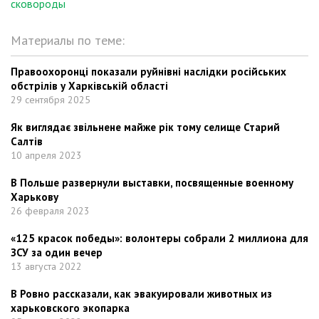
сковороды
Материалы по теме:
Правоохоронці показали руйнівні наслідки російських
обстрілів у Харківській області
29 сентября 2025
Як виглядає звільнене майже рік тому селище Старий
Салтів
10 апреля 2023
В Польше развернули выставки, посвященные военному
Харькову
26 февраля 2023
«125 красок победы»: волонтеры собрали 2 миллиона для
ЗСУ за один вечер
13 августа 2022
В Ровно рассказали, как эвакуировали животных из
харьковского экопарка