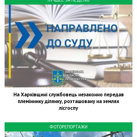
На Харківщині службовець незаконно передав
племіннику ділянку, розташовану на землях
лісгоспу
ФОТОРЕПОРТАЖИ