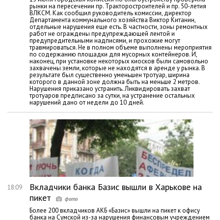
рынки на пересечении пр. Тракторостроителей и пр. 50-летия
ВЛКСМ. Как сообщил руководитель комиссии, директор
Департамента коммунального хозяйства Виктор Китанин,
отдельные нарушения еще есть. В частности, зоны ремонтных
работ не ограждены предупреждающей лентой и
предупредительными надписями, и прохожие могут
травмироваться. Не в полном объеме выполнены мероприятия
по содержанию площадки для мусорных контейнеров. И,
наконец, при установке некоторых киосков были самовольно
захвачены земли, которые не находятся в аренде у рынка. В
результате был существенно уменьшен тротуар, ширина
которого в данной зоне должна быть на меньше 2 метров.
Нарушения приказано устранить. Ликвидировать захват
тротуаров предписано за сутки, на устранение остальных
нарушений дано от недели до 10 дней.
Вкладчики банка Базис вышли в Харькове на
18:09
пикет
Более 200 вкладчиков АКБ «Базис» вышли на пикет к офису
банка на Сумской из-за нарушения финансовым учреждением