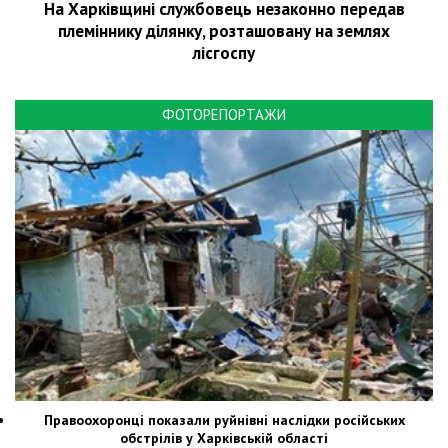
На Харківщині службовець незаконно передав
племіннику ділянку, розташовану на землях
лісгоспу
ФОТОРЕПОРТАЖИ
Правоохоронці показали руйнівні наслідки російських
обстрілів у Харківській області