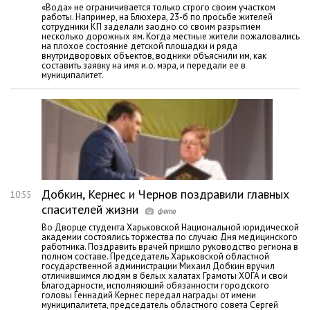
«Вода» не ограничивается только строго своим участком
работы. Например, на Блюхера, 23-б по просьбе жителей
сотрудники КП заделали заодно со своим разрытием
несколько дорожных ям. Когда местные жители пожаловались
на плохое состояние детской площадки и ряда
внутридворовых объектов, водники объяснили им, как
составить заявку на имя и.о. мэра, и передали ее в
муниципалитет.
Добкин, Кернес и Чернов поздравили главных
10:55
спасителей жизни
Во Дворце студента Харьковской Национальной юридической
академии состоялись торжества по случаю Дня медицинского
работника. Поздравить врачей пришло руководство региона в
полном составе. Председатель Харьковской областной
государственной администрации Михаил Добкин вручил
отличившимся людям в белых халатах Грамоты ХОГА и свои
Благодарности, исполняющий обязанности городского
головы Геннадий Кернес передал награды от имени
муниципалитета, председатель областного совета Сергей