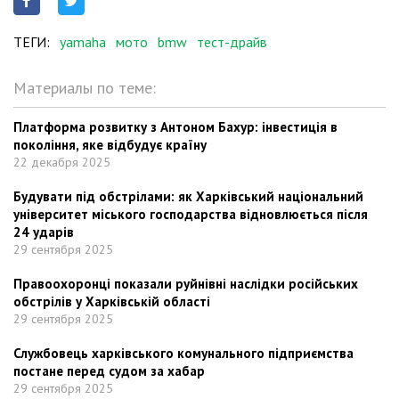
ТЕГИ:
yamaha
мото
bmw
тест-драйв
Материалы по теме:
Платформа розвитку з Антоном Бахур: інвестиція в
покоління, яке відбудує країну
22 декабря 2025
Будувати під обстрілами: як Харківський національний
університет міського господарства відновлюється після
24 ударів
29 сентября 2025
Правоохоронці показали руйнівні наслідки російських
обстрілів у Харківській області
29 сентября 2025
Службовець харківського комунального підприємства
постане перед судом за хабар
29 сентября 2025