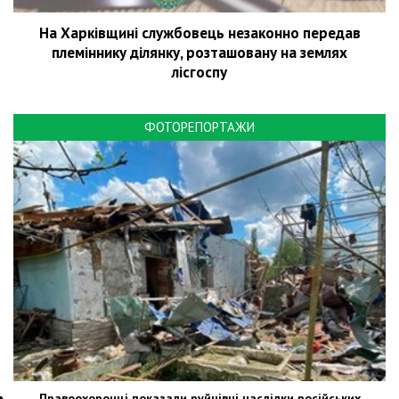
На Харківщині службовець незаконно передав
племіннику ділянку, розташовану на землях
лісгоспу
ФОТОРЕПОРТАЖИ
Правоохоронці показали руйнівні наслідки російських