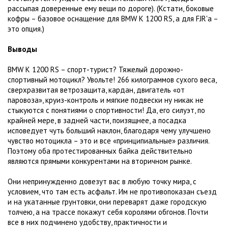
рассыпая доверенные ему вещи по дороге). (Кстати, боковые
кофры – базовое оснащение для BMW K 1200 RS, а для FJR'а –
это опция.)
Выводы
BMW K 1200 RS – спорт-турист? Тяжелый дорожно-
спортивный мотоцикл? Увольте! 266 килограммов сухого веса,
сверхразвитая ветрозащита, кардан, двигатель «от
паровоза», круиз-контроль и мягкие подвески ну никак не
стыкуются с понятиями о спортивности! Да, его силуэт, по
крайней мере, в задней части, поизящнее, а посадка
исповедует чуть больший наклон, благодаря чему улучшено
чувство мотоцикла – это и все «принципиальные» различия.
Поэтому оба протестированных байка действительно
являются прямыми конкурентами на вторичном рынке.
Они непринужденно довезут вас в любую точку мира, с
условием, что там есть асфальт. Им не противопоказан съезд
и на укатанные грунтовки, они переварят даже городскую
толчею, а на трассе покажут себя королями обгонов. Почти
все в них подчинено удобству, практичности и