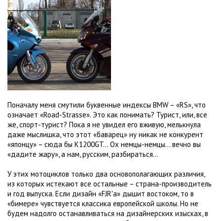
Поначалу меня смутили буквенные индексы BMW – «RS», что
означает «Road-Strasse». Это как понимать? Турист, или, все
же, спорт-турист? Пока я не увидел его вживую, мелькнула
даже мыслишка, что этот «баварец» ну никак не конкурент
«японцу» – cюда бы K1200GT… Ох немцы-немцы… вечно вы
«дадите жару», а нам, русским, разбираться…
У этих мотоциклов только два основополагающих различия,
из которых истекают все остальные – страна-производитель
и год выпуска. Если дизайн «FJR'а» дышит востоком, то в
«бимере» чувствуется классика европейской школы. Но не
будем надолго останавливаться на дизайнерских изысках, в