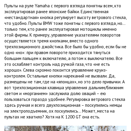
Пульты на руле Yamaha с первого взгляда понятны всем, кто
эксплуатировал ранее японские байки. Единственная
«нестандартная» кнопка регулирует высоту ветрового стекла,
что удобно. Пульты BMW тоже понятны с первого взгляда, но…
только тем, кто ранее эксплуатировал мотоциклы именно
этой фирмы. К примеру, управление указателями поворотов
осуществляется тремя кнопками, вместо одного
трехпозиционного джойстика. Все было бы удобно, если бы не
одно «но»: при правом повороте приходится тянуться
большим пальцем к включателю, а потом к выключателю. Все
это ослабляет контроль над ручкой газа, что «не есть
хорошо». Слева скромно покоится управление круиз-
контролем. Остальные кнопки нареканий не вызвали. Да,
размещены не там, где на «японцах», но это дело привычки. А
вот трехпозиционная клавиша управления дальним/ближним
светом и «морганием» заслужила долю оваций – ею
пользоваться гораздо удобнее. Регулировка ветрового стекла
здесь ручная и всего двухпозиционная – поскупились немцы
на электроподъемник, ох поскупились… Может, места на
пультах не хватило? Хотя на K 1200 GT она есть.