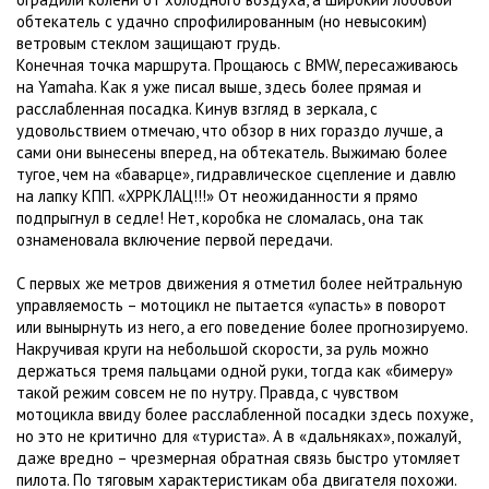
обтекатель с удачно спрофилированным (но невысоким)
ветровым стеклом защищают грудь.
Конечная точка маршрута. Прощаюсь с BMW, пересаживаюсь
на Yamaha. Как я уже писал выше, здесь более прямая и
расслабленная посадка. Кинув взгляд в зеркала, с
удовольствием отмечаю, что обзор в них гораздо лучше, а
сами они вынесены вперед, на обтекатель. Выжимаю более
тугое, чем на «баварце», гидравлическое сцепление и давлю
на лапку КПП. «ХРРКЛАЦ!!!» От неожиданности я прямо
подпрыгнул в седле! Нет, коробка не сломалась, она так
ознаменовала включение первой передачи.
С первых же метров движения я отметил более нейтральную
управляемость – мотоцикл не пытается «упасть» в поворот
или вынырнуть из него, а его поведение более прогнозируемо.
Накручивая круги на небольшой скорости, за руль можно
держаться тремя пальцами одной руки, тогда как «бимеру»
такой режим совсем не по нутру. Правда, с чувством
мотоцикла ввиду более расслабленной посадки здесь похуже,
но это не критично для «туриста». А в «дальняках», пожалуй,
даже вредно – чрезмерная обратная связь быстро утомляет
пилота. По тяговым характеристикам оба двигателя похожи.