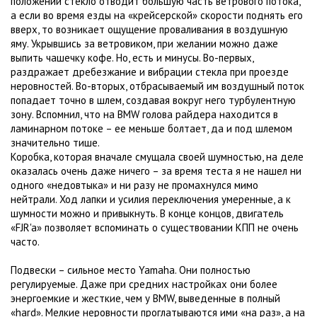
положении стекло отводит большую часть ветрового потока,
а если во время езды на «крейсерской» скорости поднять его
вверх, то возникает ощущение проваливания в воздушную
яму. Укрывшись за ветровиком, при желании можно даже
выпить чашечку кофе. Но, есть и минусы. Во-первых,
раздражает дребезжание и вибрации стекла при проезде
неровностей. Во-вторых, отбрасываемый им воздушный поток
попадает точно в шлем, создавая вокруг него турбулентную
зону. Вспомнил, что на BMW голова райдера находится в
ламинарном потоке – ее меньше болтает, да и под шлемом
значительно тише.
Коробка, которая вначале смущала своей шумностью, на деле
оказалась очень даже ничего – за время теста я не нашел ни
одного «недовтыка» и ни разу не промахнулся мимо
нейтрали. Ход лапки и усилия переключения умеренные, а к
шумности можно и привыкнуть. В конце концов, двигатель
«FJR'a» позволяет вспоминать о существовании КПП не очень
часто.
Подвески – сильное место Yamaha. Они полностью
регулируемые. Даже при средних настройках они более
энергоемкие и жесткие, чем у BMW, выведенные в полный
«hard». Мелкие неровности проглатываются ими «на раз», а на