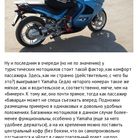
Ну и последним в очереди (но не по значению) у
туристических мотоциклов стоит такой фактор, как комфорт
пассажира. Здесь, как ни странно (действительно, с чего бы
это?) выигрывает Yamaha. Седло «второго номера» такое же
мягкое, как и водительское и, соответственно, мягче, чем на
«бимере». К тому же, оно почти прямое, тогда как пассажир
«баварца» может не спеша съезжать вперед. Подножки
размещены примерно в одинаковых и довольно удобных
положениях. Багажники мотоциклов в данном случае более-
менее функциональны, особенно у Yamaha (еще за него
удобнее держаться), а на их крепления можно поставить
центральный кофр (без боязни, что он самопроизвольно
отстыкуется и уйдет в самостоятельный полет, щедро