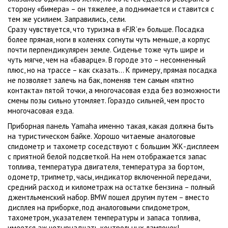
сторону «бимера» – он тяжелее, а поднимается и ставится с
тем же усилием. Заправились, сели.
Сразу чувствуется, что туризма в «FJR’е» больше. Посадка
более прямая, ноги в коленях согнуты чуть меньше, а корпус
почти перпендикулярен земле. Сиденье тоже чуть шире и
чуть мягче, чем на «баварце». В городе это – несомненный
плюс, но на трассе – как сказать… К примеру, прямая посадка
не позволяет залечь на бак, поменяв тем самым «пятно
контакта» пятой точки, а многочасовая езда без возможности
смены позы сильно утомляет. Гораздо сильней, чем просто
многочасовая езда.
Приборная панель Yamaha именно такая, какая должна быть
на туристическом байке. Хорошо читаемые аналоговые
спидометр и тахометр соседствуют с большим ЖК-дисплеем
с приятной белой подсветкой. На нем отображается запас
топлива, температура двигателя, температура за бортом,
одометр, трипметр, часы, индикатор включенной передачи,
средний расход и километраж на остатке бензина – полный
джентльменский набор. BMW пошел другим путем – вместо
дисплея на приборке, под аналоговыми спидометром,
тахометром, указателем температуры и запаса топлива,
имеется аж четырнадцать контрольных лампочек!