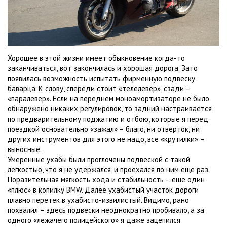
Хорошее в этой жизни имеет обыкновение когда-то
заканчиваться, вот закончилась и хорошая дорога. Зато
появилась возможность испытать фирменную подвеску
баварца. К слову, спереди стоит «телелевер», сзади –
«паралевер». Если на переднем моноамортизаторе не было
обнаружено никаких регулировок, то задний настраивается
по предварительному поджатию и отбою, которые я перед
поездкой основательно «зажал» – благо, ни отверток, ни
других инструментов для этого не надо, все «крутилки» –
выносные.
Умеренные ухабы были проглочены подвеской с такой
легкостью, что я не удержался, и проехался по ним еще раз.
Поразительная мягкость хода и стабильность – еще один
«плюс» в копилку BMW. Далее ухабистый участок дороги
плавно перетек в ухабисто-извилистый. Видимо, рано
похвалил – здесь подвески неоднократно пробивало, а за
одного «лежачего полицейского» я даже зацепился