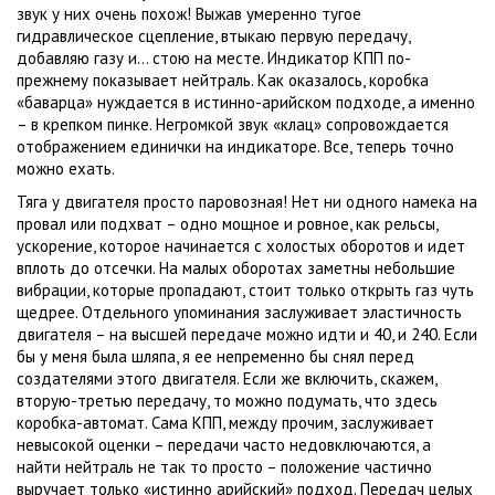
звук у них очень похож! Выжав умеренно тугое
гидравлическое сцепление, втыкаю первую передачу,
добавляю газу и… стою на месте. Индикатор КПП по-
прежнему показывает нейтраль. Как оказалось, коробка
«баварца» нуждается в истинно-арийском подходе, а именно
– в крепком пинке. Негромкой звук «клац» сопровождается
отображением единички на индикаторе. Все, теперь точно
можно ехать.
Тяга у двигателя просто паровозная! Нет ни одного намека на
провал или подхват – одно мощное и ровное, как рельсы,
ускорение, которое начинается с холостых оборотов и идет
вплоть до отсечки. На малых оборотах заметны небольшие
вибрации, которые пропадают, стоит только открыть газ чуть
щедрее. Отдельного упоминания заслуживает эластичность
двигателя – на высшей передаче можно идти и 40, и 240. Если
бы у меня была шляпа, я ее непременно бы снял перед
создателями этого двигателя. Если же включить, скажем,
вторую-третью передачу, то можно подумать, что здесь
коробка-автомат. Сама КПП, между прочим, заслуживает
невысокой оценки – передачи часто недовключаются, а
найти нейтраль не так то просто – положение частично
выручает только «истинно арийский» подход. Передач целых