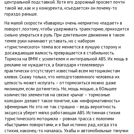
центральной подставкой. Хотя его дорожный просвет почти
такой же, как и у конкурента, «съедается» он почему-то
гораздо раньше.
На малой скорости «баварец» очень неприятно «падает» в
поворот, поэтому, чтобы удерживать траекторию, приходится
сильно упираться в руль. При длительном движении в таком
темпе руки начинают уставать, но с набором
«туристического» темпа все меняется в лучшую сторону и
досаждающая валкость превращается в стабильность.
Тормоза на BMW с усилителем и интегральной ABS. Их мощь в
рекламе не нуждается, а благодаря «телелеверу»
практически отсутствует известный всем мотоциклистам
клевок. Скажу только, что неподготовленного человека их
цепкость может испугать – оттормозиться можно даже
мизинцем, если дотянетесь. Но, мощь мощью, а бОльшее
количество элементов на связке «рычаг – тормозные
колодки» делают такое понятие, как «информативность»
эфемерным. Но это не так страшно – ведь вероятность
эксцесса уберет мягко работающая ABS. Истинная стихия
туристического мотоцикла – ровная трасса с пологими
«быстрыми» поворотами, и я был истинно рад, когда эта
стихия, наконец-то началась. Ухабы и автомобильные тянучки