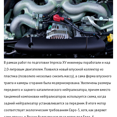
В рамках работ по подготовке Impreza XV инженеры поработали и над
2,0-литровым двигателем. Появился новый впускной коллектор из
пластика (позволило несколько снизить массу), а сама форма впускного
тракта и камеры сгорания была модернизирована. Увеличены размеры
переднего и заднего каталитического нейтрализатора, причем вместо
тандемной компоновки нейтрализаторов используется схема, когда
задний нейтрализатор устанавливается за передним. В итоге мотор
соответствует экологическим требованиям Евро-5, хотя, как уверяют
сами японцы, в России будет продаваться мотор под Евро-4