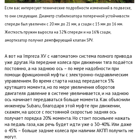
Если вас интересуют технические подробности изменений в подвеске,
то они следующие. Диаметр стабилизатора поперечной устойчивости
спереди был увеличен с
20 мм
до
21 мм
, а сзади с
15 мм
до
16 мм
.
Жесткость пружин выросла на 32% спереди и на 16% сзади,
амортизатор получил демпфирующий клапан SPV.
А вот на Impreza XV с «автоматом» система полного привода
уже другая. На передние колеса при движении тяга подаётся
постоянно, а на заднюю ось – по мере надобности при
помощи фрикционной муфты с электронно-гидравлическим
управлением. Во время старта назад передается 5%
крутящего момента, но по мере увеличения оборотов
двигателя давление в системе увеличивается, и на заднюю
ось начинает передаваться больше момента. Как объяснили
инженеры Subaru, благодаря этой муфте при движении,
скажем, на шоссе с постоянной скоростью задняя ось
получает порядка 20% момента. Но стоит посильнее нажать
на педаль газа, как речь будет идти уже о 30-40%. Или даже
о 45% – больше задние колеса при наличии АКПП получить не
могут.