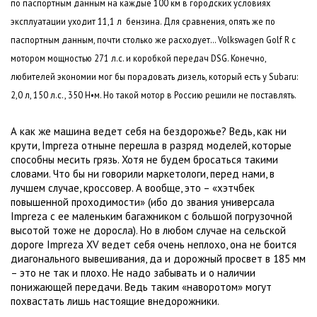
по паспортным данным на каждые
100 км
в городских условиях
эксплуатации уходит
11,1 л
бензина. Для сравнения, опять же по
паспортным данным, почти столько же расходует… Volkswagen Golf R с
мотором мощностью
271 л
.с. и коробкой передач DSG. Конечно,
любителей экономии мог бы порадовать дизель, который есть у Subaru:
2,0 л
,
150 л
.с., 350 Н•м. Но такой мотор в Россию решили не поставлять.
А как же машина ведет себя на бездорожье? Ведь, как ни
крути, Impreza отныне перешла в разряд моделей, которые
способны месить грязь. Хотя не будем бросаться такими
словами. Что бы ни говорили маркетологи, перед нами, в
лучшем случае, кроссовер. А вообще, это – «хэтчбек
повышенной проходимости» (ибо до звания универсала
Impreza с ее маленьким багажником с большой погрузочной
высотой тоже не доросла). Но в любом случае на сельской
дороге Impreza XV ведет себя очень неплохо, она не боится
диагонального вывешивания, да и дорожный просвет в
185 мм
– это не так и плохо. Не надо забывать и о наличии
понижающей передачи. Ведь таким «наворотом» могут
похвастать лишь настоящие внедорожники.