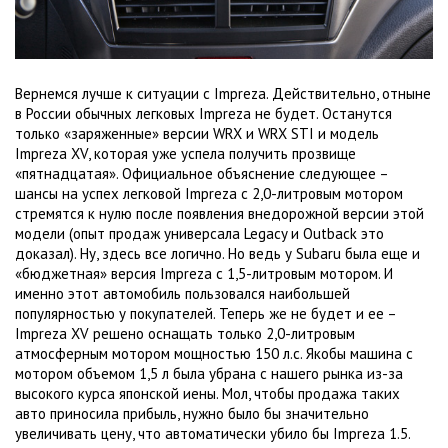
Вернемся лучше к ситуации с Impreza. Действительно, отныне
в России обычных легковых Impreza не будет. Останутся
только «заряженные» версии WRX и WRX STI и модель
Impreza XV, которая уже успела получить прозвище
«пятнадцатая». Официальное объяснение следующее –
шансы на успех легковой Impreza с 2,0-литровым мотором
стремятся к нулю после появления внедорожной версии этой
модели (опыт продаж универсала Legacy и Outback это
доказал). Ну, здесь все логично. Но ведь у Subaru была еще и
«бюджетная» версия Impreza с 1,5-литровым мотором. И
именно этот автомобиль пользовался наибольшей
популярностью у покупателей. Теперь же не будет и ее –
Impreza XV решено оснащать только 2,0-литровым
атмосферным мотором мощностью
150 л
.с. Якобы машина с
мотором объемом
1,5 л
была убрана с нашего рынка из-за
высокого курса японской иены. Мол, чтобы продажа таких
авто приносила прибыль, нужно было бы значительно
увеличивать цену, что автоматически убило бы Impreza 1.5.