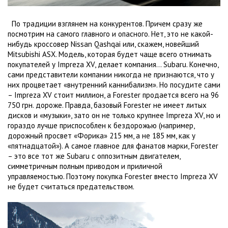
По традиции взглянем на конкурентов. Причем сразу же
посмотрим на самого главного и опасного. Нет, это не какой-
нибудь кроссовер Nissan Qashqai или, скажем, новейший
Mitsubishi ASX. Модель, которая будет чаще всего отнимать
покупателей у Impreza XV, делает компания… Subaru. Конечно,
сами представители компании никогда не признаются, что у
них процветает «внутренний каннибализм». Но посудите сами
– Impreza XV стоит миллион, а Forester продается всего на 96
750 грн. дороже. Правда, базовый Forester не имеет литых
дисков и «музыки», зато он не только крупнее Impreza XV, но и
гораздо лучше приспособлен к бездорожью (например,
дорожный просвет «Форика»
215 мм
, а не
185 мм
, как у
«пятнадцатой»). А самое главное для фанатов марки, Forester
– это все тот же Subaru с оппозитным двигателем,
симметричным полным приводом и приличной
управляемостью. Поэтому покупка Forester вместо Impreza XV
не будет считаться предательством.