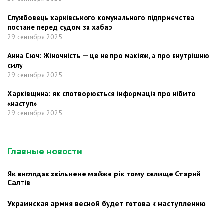
Службовець харківського комунального підприємства
постане перед судом за хабар
29 сентября 2025
Анна Сюч: Жіночність — це не про макіяж, а про внутрішню
силу
29 сентября 2025
Харківщина: як спотворюється інформація про нібито
«наступ»
29 сентября 2025
Главные новости
Як виглядає звільнене майже рік тому селище Старий
Салтів
Украинская армия весной будет готова к наступлению