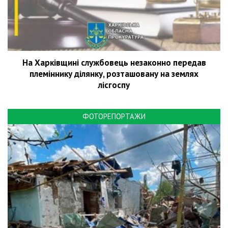
На Харківщині службовець незаконно передав
племіннику ділянку, розташовану на землях
лісгоспу
ФОТОРЕПОРТАЖИ