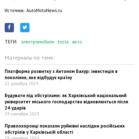
Источник: AutoMotoNews.ru
ТЕГИ:
электромобили
tesla
авто
Материалы по теме:
Платформа розвитку з Антоном Бахур: інвестиція в
покоління, яке відбудує країну
22 декабря 2025
Будувати під обстрілами: як Харківський національний
університет міського господарства відновлюється після
24 ударів
29 сентября 2025
Правоохоронці показали руйнівні наслідки російських
обстрілів у Харківській області
29 сентября 2025