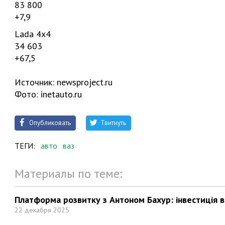
83 800
+7,9
Lada 4x4
34 603
+67,5
Источник: newsproject.ru
Фото: inetauto.ru
Опубликовать
Твитнуть
ТЕГИ:
авто
ваз
Материалы по теме:
Платформа розвитку з Антоном Бахур: інвестиція в 
22 декабря 2025