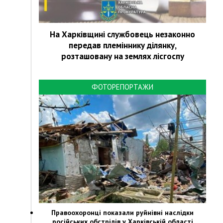
На Харківщині службовець незаконно
передав племіннику ділянку,
розташовану на землях лісгоспу
ФОТОРЕПОРТАЖИ
Правоохоронці показали руйнівні наслідки
російських обстрілів у Харківській області