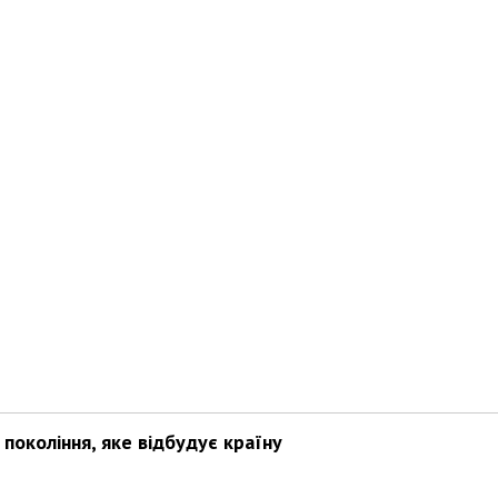
покоління, яке відбудує країну