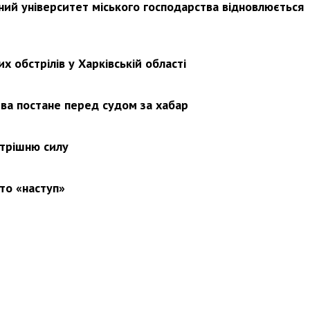
ьний університет міського господарства відновлюється
х обстрілів у Харківській області
ва постане перед судом за хабар
утрішню силу
то «наступ»