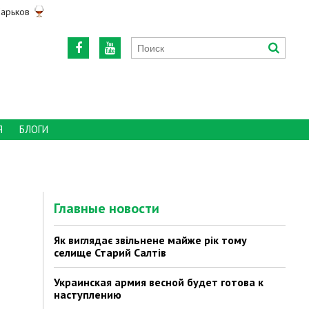
арьков
Я
БЛОГИ
Главные новости
Як виглядає звільнене майже рік тому
селище Старий Салтів
Украинская армия весной будет готова к
наступлению