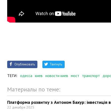
Опубликовать
Твитнуть
ТЕГИ:
одесса
киев
новости киев
мост
транспорт
доро
Материалы по теме:
Платформа розвитку з Антоном Бахур: інвестиція в 
22 декабря 2025