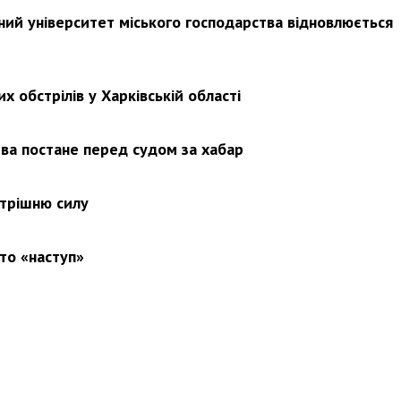
ьний університет міського господарства відновлюється
х обстрілів у Харківській області
ва постане перед судом за хабар
утрішню силу
то «наступ»