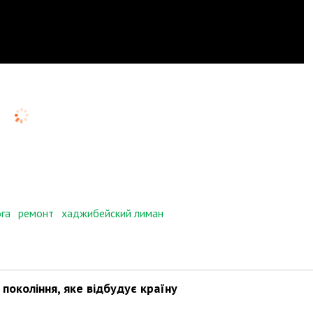
га
ремонт
хаджибейский лиман
покоління, яке відбудує країну