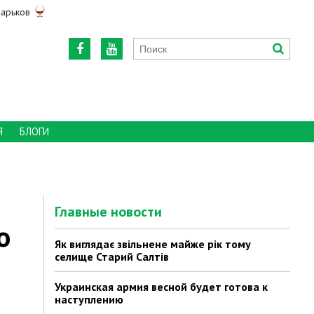
арьков
Я
БЛОГИ
Главные новости
о
Як виглядає звільнене майже рік тому
селище Старий Салтів
Украинская армия весной будет готова к
наступлению