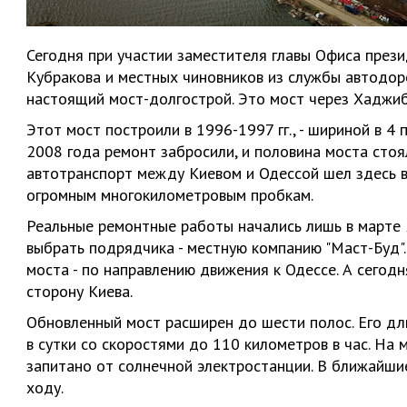
Сегодня при участии заместителя главы Офиса през
Кубракова и местных чиновников из службы автодор
настоящий мост-долгострой. Это мост через Хаджиб
Этот мост построили в 1996-1997 гг., - шириной в 4 
2008 года ремонт забросили, и половина моста стоя
автотранспорт между Киевом и Одессой шел здесь в
огромным многокилометровым пробкам.
Реальные ремонтные работы начались лишь в марте 
выбрать подрядчика - местную компанию "Маст-Буд".
моста - по направлению движения к Одессе. А сегодн
сторону Киева.
Обновленный мост расширен до шести полос. Его дли
в сутки со скоростями до 110 километров в час. На
запитано от солнечной электростанции. В ближайшие
ходу.