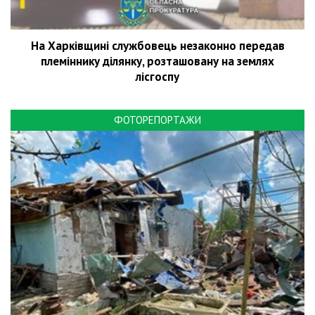
На Харківщині службовець незаконно передав
племіннику ділянку, розташовану на землях
лісгоспу
ФОТОРЕПОРТАЖИ