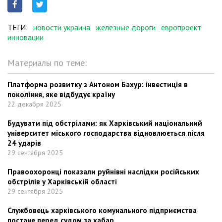
ТЕГИ:
новости украина
железные дороги
европроект
инновации
Материалы по теме:
Платформа розвитку з Антоном Бахур: інвестиція в
покоління, яке відбудує країну
22 декабря 2025
Будувати під обстрілами: як Харківський національний
університет міського господарства відновлюється після
24 ударів
29 сентября 2025
Правоохоронці показали руйнівні наслідки російських
обстрілів у Харківській області
29 сентября 2025
Службовець харківського комунального підприємства
постане перед судом за хабар