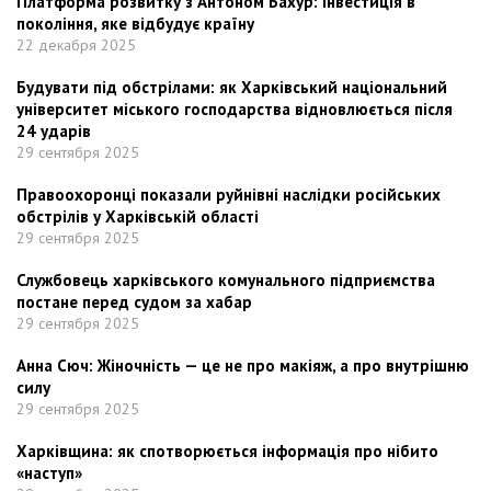
Платформа розвитку з Антоном Бахур: інвестиція в
покоління, яке відбудує країну
22 декабря 2025
Будувати під обстрілами: як Харківський національний
університет міського господарства відновлюється після
24 ударів
29 сентября 2025
Правоохоронці показали руйнівні наслідки російських
обстрілів у Харківській області
29 сентября 2025
Службовець харківського комунального підприємства
постане перед судом за хабар
29 сентября 2025
Анна Сюч: Жіночність — це не про макіяж, а про внутрішню
силу
29 сентября 2025
Харківщина: як спотворюється інформація про нібито
«наступ»