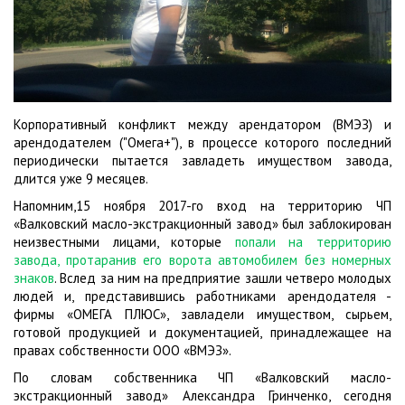
Корпоративный конфликт между арендатором (ВМЭЗ) и
арендодателем ("Омега+"), в процессе которого последний
периодически пытается завладеть имуществом завода,
длится уже 9 месяцев.
Напомним,15 ноября 2017-го вход на территорию ЧП
«Валковский масло-экстракционный завод» был заблокирован
неизвестными лицами, которые
попали на территорию
завода, протаранив его ворота автомобилем без номерных
знаков
. Вслед за ним на предприятие зашли четверо молодых
людей и, представившись работниками арендодателя -
фирмы «ОМЕГА ПЛЮС», завладели имуществом, сырьем,
готовой продукцией и документацией, принадлежащее на
правах собственности ООО «ВМЭЗ».
По словам собственника ЧП «Валковский масло-
экстракционный завод» Александра Гринченко, сегодня