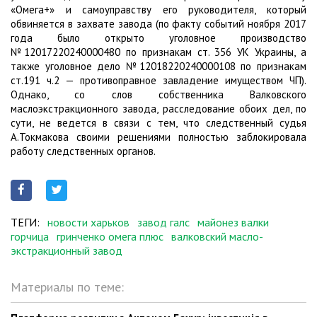
«Омега+» и самоуправству его руководителя, который
обвиняется в захвате завода (по факту событий ноября 2017
года было открыто уголовное производство
№12017220240000480 по признакам ст. 356 УК Украины, а
также уголовное дело №12018220240000108 по признакам
ст.191 ч.2 — противоправное завладение имуществом ЧП).
Однако, со слов собственника Валковского
маслоэкстракционного завода, расследование обоих дел, по
сути, не ведется в связи с тем, что следственный судья
А.Токмакова своими решениями полностью заблокировала
работу следственных органов.
ТЕГИ:
новости харьков
завод галс
майонез валки
горчица
гринченко омега плюс
валковский масло-
экстракционный завод
Материалы по теме: