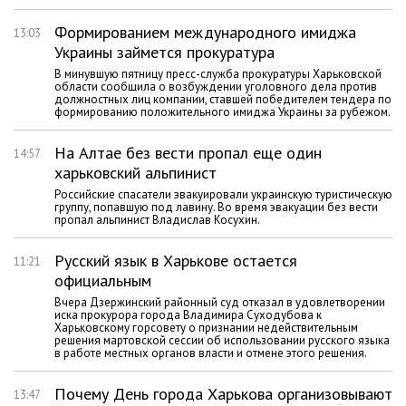
Формированием международного имиджа
13:03
Украины займется прокуратура
В минувшую пятницу пресс-служба прокуратуры Харьковской
области сообщила о возбуждении уголовного дела против
должностных лиц компании, ставшей победителем тендера по
формированию положительного имиджа Украины за рубежом.
На Алтае без вести пропал еще один
14:57
харьковский альпинист
Российские спасатели эвакуировали украинскую туристическую
группу, попавшую под лавину. Во время эвакуации без вести
пропал альпинист Владислав Косухин.
Русский язык в Харькове остается
11:21
официальным
Вчера Дзержинский районный суд отказал в удовлетворении
иска прокурора города Владимира Суходубова к
Харьковскому горсовету о признании недействительным
решения мартовской сессии об использовании русского языка
в работе местных органов власти и отмене этого решения.
Почему День города Харькова организовывают
13:47