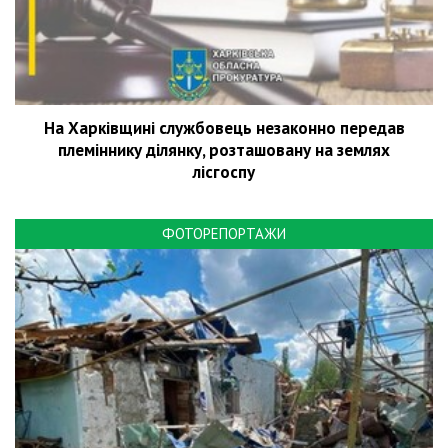
На Харківщині службовець незаконно передав
племіннику ділянку, розташовану на землях
лісгоспу
ФОТОРЕПОРТАЖИ