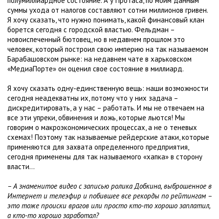
полумиллиардное состояние. А у Протаса, по моим данным
суммы ухода от налогов составляют сотни миллионов гривен.
Я хочу сказать, что нужно понимать, какой финансовый клан
борется сегодня с городской властью. Фельдман –
новоиспеченный бютовец, но в недавнем прошлом это
человек, который построил свою империю на так называемом
Барабашовском рынке: на недавнем чате в харьковском
«МедиаПорте» он оценил свое состояние в миллиард.
Я хочу сказать одну-единственную вещь: наши возможности
сегодня неадекватны их, потому что у них задача –
дискредитировать, а у нас – работать. И мы не отвечаем на
все эти упреки, обвинения и ложь, которые льются! Мы
говорим о макроэкономических процессах, а не о теневых
схемах! Поэтому так называемые рейдерские атаки, которые
применяются для захвата определенного предприятия,
сегодня применены для так называемого «хапка» в сторону
власти…
– А знаменитое видео с записью ролика Добкина, выброшенное в
Интернет и телеэфир и побившее все рекорды по рейтингам –
это тоже происки врагов или просто кто-то хорошо заплатил,
а кто-то хорошо заработал?