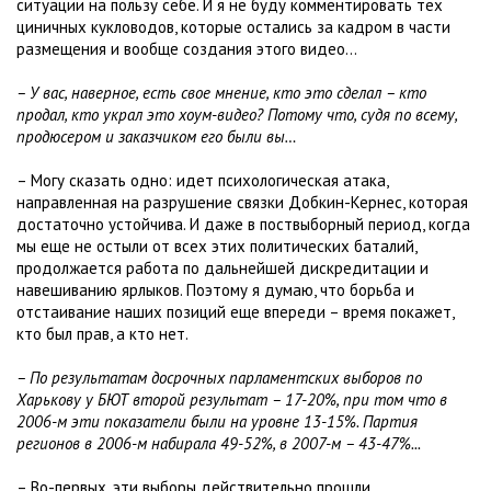
ситуации на пользу себе. И я не буду комментировать тех
циничных кукловодов, которые остались за кадром в части
размещения и вообще создания этого видео…
– У вас, наверное, есть свое мнение, кто это сделал – кто
продал, кто украл это хоум-видео? Потому что, судя по всему,
продюсером и заказчиком его были вы…
– Могу сказать одно: идет психологическая атака,
направленная на разрушение связки Добкин-Кернес, которая
достаточно устойчива. И даже в поствыборный период, когда
мы еще не остыли от всех этих политических баталий,
продолжается работа по дальнейшей дискредитации и
навешиванию ярлыков. Поэтому я думаю, что борьба и
отстаивание наших позиций еще впереди – время покажет,
кто был прав, а кто нет.
– По результатам досрочных парламентских выборов по
Харькову у БЮТ второй результат – 17-20%, при том что в
2006-м эти показатели были на уровне 13-15%. Партия
регионов в 2006-м набирала 49-52%, в 2007-м – 43-47%...
– Во-первых, эти выборы действительно прошли