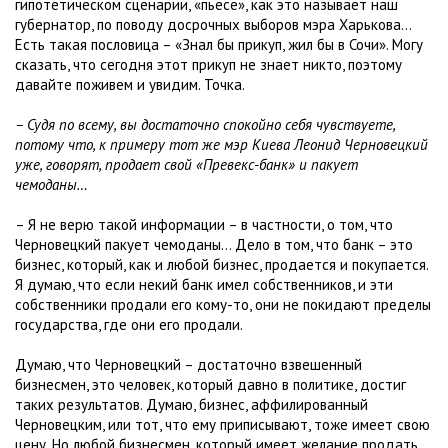
гипотетическом сценарии, «пьесе», как это называет наш
губернатор, по поводу досрочных выборов мэра Харькова…
Есть такая пословица – «Знал бы прикуп, жил бы в Сочи». Могу
сказать, что сегодня этот прикуп не знает никто, поэтому
давайте поживем и увидим. Точка.
– Судя по всему, вы достаточно спокойно себя чувствуете,
потому что, к примеру тот же мэр Киева Леонид Черновецкий
уже, говорят, продает свой «Превекс-банк» и пакует
чемоданы…
– Я не верю такой информации – в частности, о том, что
Черновецкий пакует чемоданы… Дело в том, что банк – это
бизнес, который, как и любой бизнес, продается и покупается.
Я думаю, что если некий банк имел собственников, и эти
собственники продали его кому-то, они не покидают пределы
государства, где они его продали.
Думаю, что Черновецкий – достаточно взвешенный
бизнесмен, это человек, который давно в политике, достиг
таких результатов. Думаю, бизнес, аффилированный
Черновецким, или тот, что ему приписывают, тоже имеет свою
цену. Но любой бизнесмен, который имеет желание продать