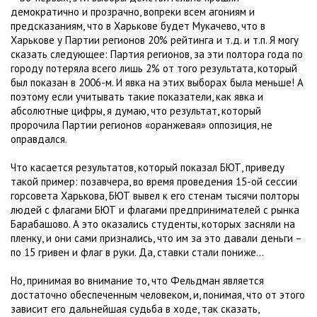
демократично и прозрачно, вопреки всем агониям и
предсказаниям, что в Харькове будет Мукачево, что в
Харькове у Партии регионов 20% рейтинга и т.д. и т.п. Я могу
сказать следующее: Партия регионов, за эти полтора года по
городу потеряла всего лишь 2% от того результата, который
был показан в 2006-м. И явка на этих выборах была меньше! А
поэтому если учитывать такие показатели, как явка и
абсолютные цифры, я думаю, что результат, который
пророчила Партии регионов «оранжевая» оппозиция, не
оправдался.
Что касается результатов, который показал БЮТ, приведу
такой пример: позавчера, во время проведения 15-ой сессии
горсовета Харькова, БЮТ вывел к его стенам тысячи полторы
людей с флагами БЮТ и флагами предпринимателей с рынка
Барабашово. А это оказались студенты, которых засняли на
пленку, и они сами признались, что им за это давали деньги –
по 15 гривен и флаг в руки. Да, ставки стали пониже…
Но, принимая во внимание то, что Фельдман является
достаточно обеспеченным человеком, и, понимая, что от этого
зависит его дальнейшая судьба в ходе, так сказать,