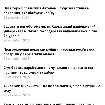
Платформа розвитку з Антоном Бахур: інвестиція в
покоління, яке відбудує країну
22 декабря 2025
Будувати під обстрілами: як Харківський національний
університет міського господарства відновлюється після
24 ударів
29 сентября 2025
Правоохоронці показали руйнівні наслідки російських
обстрілів у Харківській області
29 сентября 2025
Службовець харківського комунального підприємства
постане перед судом за хабар
29 сентября 2025
Анна Сюч: Жіночність — це не про макіяж, а про внутрішню
силу
29 сентября 2025
Харківщина: як спотворюється інформація про нібито