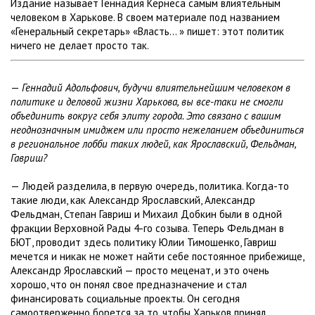
Издание называет Геннадия Кернеса самым влиятельным
человеком в Харькове. В своем материале под названием
«Генеральный секретарь» «Власть… » пишет: этот политик
ничего не делает просто так.
—
Геннадий Адольфович, будучи влиятельнейшим человеком в
политике и деловой жизни Харькова, вы все-таки не смогли
объединить вокруг себя элиту города. Это связано с вашим
неоднозначным имиджем или просто нежеланием объединиться
в региональное лобби таких людей, как Ярославский, Фельдман,
Гавриш?
— Людей разделила, в первую очередь, политика. Когда-то
такие люди, как Александр Ярославский, Александр
Фельдман, Степан Гавриш и Михаил Добкин были в одной
фракции Верховной Рады 4-го созыва. Теперь Фельдман в
БЮТ, проводит здесь политику Юлии Тимошенко, Гавриш
мечется и никак не может найти себе постоянное прибежище,
Александр Ярославский — просто меценат, и это очень
хорошо, что он понял свое предназначение и стал
финансировать социальные проекты. Он сегодня
самоотверженно борется за то, чтобы Харьков принял