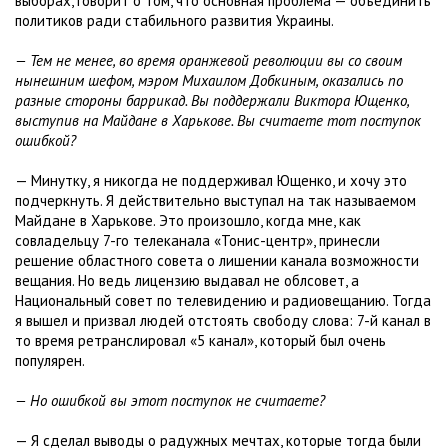
выборах, говорит о том, что основная проблема — объединить
политиков ради стабильного развития Украины.
— Тем не менее, во время оранжевой революции вы со своим
нынешним шефом, мэром Михаилом Добкиным, оказались по
разные стороны баррикад. Вы поддержали Виктора Ющенко,
выступив на Майдане в Харькове. Вы считаете тот поступок
ошибкой?
— Минутку, я никогда не поддерживал Ющенко, и хочу это
подчеркнуть. Я действительно выступал на так называемом
Майдане в Харькове. Это произошло, когда мне, как
совладельцу 7-го телеканала «Тонис-центр», принесли
решение областного совета о лишении канала возможности
вещания. Но ведь лицензию выдавал не облсовет, а
Национальный совет по телевидению и радиовещанию. Тогда
я вышел и призвал людей отстоять свободу слова: 7-й канал в
то время ретранслировал «5 канал», который был очень
популярен.
— Но ошибкой вы этот поступок не считаете?
— Я сделал выводы о радужных мечтах, которые тогда были