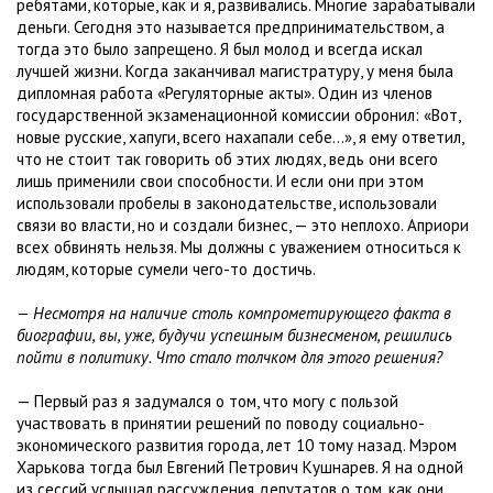
ребятами, которые, как и я, развивались. Многие зарабатывали
деньги. Сегодня это называется предпринимательством, а
тогда это было запрещено. Я был молод и всегда искал
лучшей жизни. Когда заканчивал магистратуру, у меня была
дипломная работа «Регуляторные акты». Один из членов
государственной экзаменационной комиссии обронил: «Вот,
новые русские, хапуги, всего нахапали себе...», я ему ответил,
что не стоит так говорить об этих людях, ведь они всего
лишь применили свои способности. И если они при этом
использовали пробелы в законодательстве, использовали
связи во власти, но и создали бизнес, — это неплохо. Априори
всех обвинять нельзя. Мы должны с уважением относиться к
людям, которые сумели чего-то достичь.
— Несмотря на наличие столь компрометирующего факта в
биографии, вы, уже, будучи успешным бизнесменом, решились
пойти в политику. Что стало толчком для этого решения?
— Первый раз я задумался о том, что могу с пользой
участвовать в принятии решений по поводу социально-
экономического развития города, лет 10 тому назад. Мэром
Харькова тогда был Евгений Петрович Кушнарев. Я на одной
из сессий услышал рассуждения депутатов о том, как они