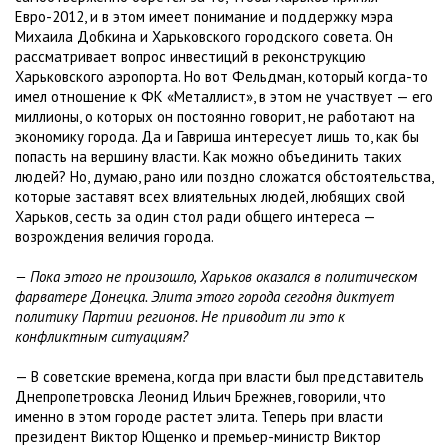
Евро-2012, и в этом имеет понимание и поддержку мэра
Михаила Добкина и Харьковского городского совета. Он
рассматривает вопрос инвестиций в реконструкцию
Харьковского аэропорта. Но вот Фельдман, который когда-то
имел отношение к ФК «Металлист», в этом не участвует — его
миллионы, о которых он постоянно говорит, не работают на
экономику города. Да и Гавриша интересует лишь то, как бы
попасть на вершину власти. Как можно объединить таких
людей? Но, думаю, рано или поздно сложатся обстоятельства,
которые заставят всех влиятельных людей, любящих свой
Харьков, сесть за один стол ради общего интереса —
возрождения величия города.
— Пока этого не произошло, Харьков оказался в политическом
фарватере Донецка. Элита этого города сегодня диктует
политику Партии регионов. Не приводит ли это к
конфликтным ситуациям?
— В советские времена, когда при власти был представитель
Днепропетровска Леонид Ильич Брежнев, говорили, что
именно в этом городе растет элита. Теперь при власти
президент Виктор Ющенко и премьер-министр Виктор