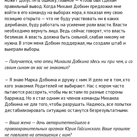
может допустить ошибку, главное — чтобы был сделан
правильный вывод. Когда Михаил Добкин предложил мне
войти в его команду на выборах мэра, я показал ему свою
позицию открыто — что не буду участвовать ни в каких
дерибанах, буду работать на усиление роли власти. Власти
необходимо вернуть лицо. Ведь сейчас говорят, что власть
безликая. А власть должна быть сильной, слабая никому не
нужна. В этом меня Добкин поддержал, мы создали штаб и
выиграли выборы.
— Получается, что отец Михаила Добкина здесь ни при чем, и со
своим сыном он вас не знакомил?
— Я знаю Марка Добкина и дружу с ним. И дело не в том, кто
кого знакомил. Родителей не выбирают. Нас с мэром часто
пытаются рассорить, чтобы мы встали по разные стороны
баррикад. Но я стал одним из членов команды Михаила
Добкина не для того, чтобы разрушать. Надеюсь, все попытки
дестабилизировать ситуацию останутся безрезультатными.
— Ваша жена — дочь авторитетнейшего в
правоохранительных органах Юрия Гайсинского. Ваше прошлое
не повлияло на отношения с ним?