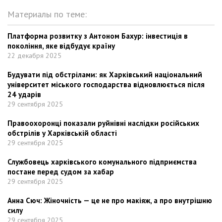
Материалы по теме:
Платформа розвитку з Антоном Бахур: інвестиція в
покоління, яке відбудує країну
22 декабря 2025
Будувати під обстрілами: як Харківський національний
університет міського господарства відновлюється після
24 ударів
29 сентября 2025
Правоохоронці показали руйнівні наслідки російських
обстрілів у Харківській області
29 сентября 2025
Службовець харківського комунального підприємства
постане перед судом за хабар
29 сентября 2025
Анна Сюч: Жіночність — це не про макіяж, а про внутрішню
силу
29 сентября 2025