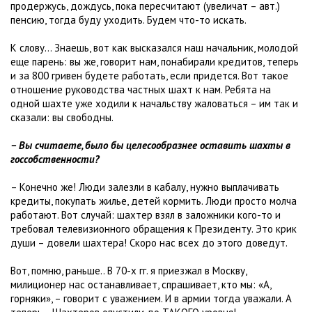
продержусь, дождусь, пока пересчитают (увеличат – авт.)
пенсию, тогда буду уходить. Будем что-то искать.
К слову... Знаешь, вот как высказался наш начальник, молодой
еще парень: вы же, говорит нам, понабирали кредитов, теперь
и за 800 гривен будете работать, если придется. Вот такое
отношение руководства частных шахт к нам. Ребята на
одной шахте уже ходили к начальству жаловаться – им так и
сказали: вы свободны.
– Вы считаете, было бы целесообразнее оставить шахты в
госсобственности?
– Конечно же! Люди залезли в кабалу, нужно выплачивать
кредиты, покупать жилье, детей кормить. Люди просто молча
работают. Вот случай: шахтер взял в заложники кого-то и
требовал телевизионного обращения к Президенту. Это крик
души – довели шахтера! Скоро нас всех до этого доведут.
Вот, помню, раньше.. В 70-х гг. я приезжал в Москву,
милиционер нас останавливает, спрашивает, кто мы: «А,
горняки», – говорит с уважением. И в армии тогда уважали. А