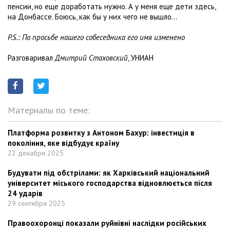
пенсии, но еще доработать нужно. А у меня еще дети здесь,
на Донбассе. Боюсь, как бы у них чего не вышло...
P.S.: По просьбе нашего собеседника его имя изменено
Разговаривал
Дмитрий Стаховский
, УНИАН
Материалы по теме:
Платформа розвитку з Антоном Бахур: інвестиція в
покоління, яке відбудує країну
22 декабря 2025
Будувати під обстрілами: як Харківський національний
університет міського господарства відновлюється після
24 ударів
29 сентября 2025
Правоохоронці показали руйнівні наслідки російських