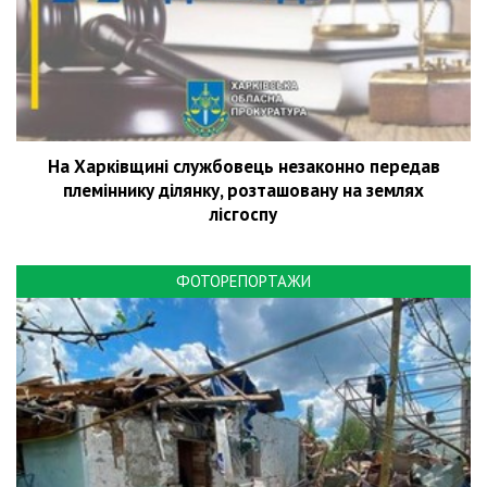
На Харківщині службовець незаконно передав
племіннику ділянку, розташовану на землях
лісгоспу
ФОТОРЕПОРТАЖИ