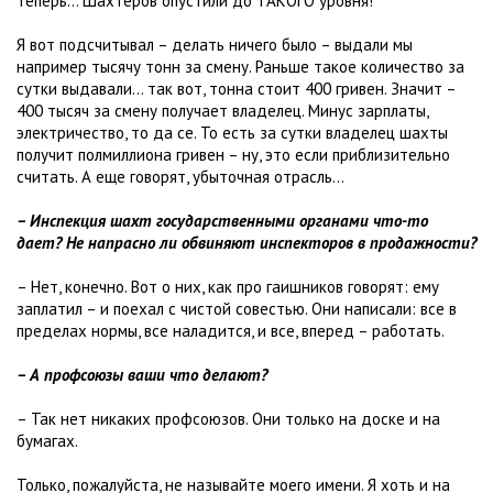
теперь... Шахтеров опустили до ТАКОГО уровня!
Я вот подсчитывал – делать ничего было – выдали мы
например тысячу тонн за смену. Раньше такое количество за
сутки выдавали… так вот, тонна стоит 400 гривен. Значит –
400 тысяч за смену получает владелец. Минус зарплаты,
электричество, то да се. То есть за сутки владелец шахты
получит полмиллиона гривен – ну, это если приблизительно
считать. А еще говорят, убыточная отрасль...
– Инспекция шахт государственными органами что-то
дает? Не напрасно ли обвиняют инспекторов в продажности?
– Нет, конечно. Вот о них, как про гаишников говорят: ему
заплатил – и поехал с чистой совестью. Они написали: все в
пределах нормы, все наладится, и все, вперед – работать.
– А профсоюзы ваши что делают?
– Так нет никаких профсоюзов. Они только на доске и на
бумагах.
Только, пожалуйста, не называйте моего имени. Я хоть и на