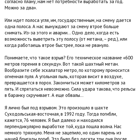
согласно плану, нам нет потребности выработать за год.
Можно за два».
Или идет полоса угля, им, государственным, на смену дается
одна полоса. А нас вынуждают за смену втрое больше
снимать. Из-за этого и аварии... Одно дело, когда есть
возможность выветрить эту полосу (от метана, – ред.), или
когда работаешь втрое быстрее, пока не рвануло.
Понимаете, что такое взрыв? Его техническое название «600
метров горения в секунду». Вот такой шахтный метан.
Вообразите себе эскалатор метро, по которому проносится
огненная пуля. А угольная пыль, которая висит в воздухе,
превращается в порох. Закончиться может километров за
пять. И спрятаться невозможно. Сила удара такова, что рельсы
в баранку скручивает. А еще обвалы…
Я лично был под взрывом. Это произошло в шахте
Суходольськая-восточная, в 1992 году. Тогда погибли,
кажется, 76 человек. Я был далеко и находился
перпендикулярно выработке той, куда пошла волна. Нас
немного тряхнуло. Меня не зацепило, но один парень из
нашей бригады погиб. Это было без десяти три дня (после