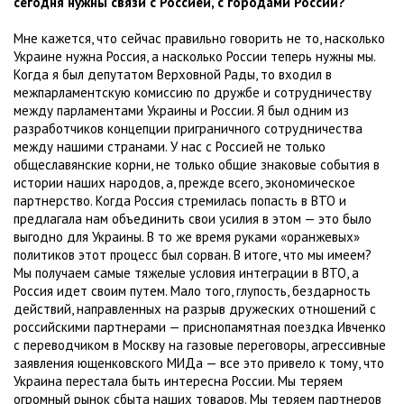
сегодня нужны связи с Россией, с городами России?
Мне кажется, что сейчас правильно говорить не то, насколько
Украине нужна Россия, а насколько России теперь нужны мы.
Когда я был депутатом Верховной Рады, то входил в
межпарламентскую комиссию по дружбе и сотрудничеству
между парламентами Украины и России. Я был одним из
разработчиков концепции приграничного сотрудничества
между нашими странами. У нас с Россией не только
общеславянские корни, не только общие знаковые события в
истории наших народов, а, прежде всего, экономическое
партнерство. Когда Россия стремилась попасть в ВТО и
предлагала нам объединить свои усилия в этом — это было
выгодно для Украины. В то же время руками «оранжевых»
политиков этот процесс был сорван. В итоге, что мы имеем?
Мы получаем самые тяжелые условия интеграции в ВТО, а
Россия идет своим путем. Мало того, глупость, бездарность
действий, направленных на разрыв дружеских отношений с
российскими партнерами — приснопамятная поездка Ивченко
с переводчиком в Москву на газовые переговоры, агрессивные
заявления ющенковского МИДа — все это привело к тому, что
Украина перестала быть интересна России. Мы теряем
огромный рынок сбыта наших товаров. Мы теряем партнеров