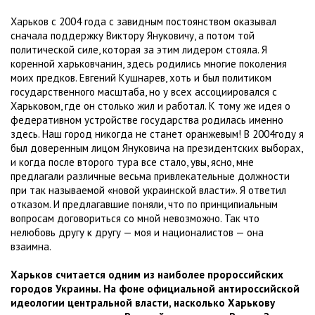
Харьков с 2004 года с завидным постоянством оказывал
сначала поддержку Виктору Януковичу, а потом той
политической силе, которая за этим лидером стояла. Я
коренной харьковчанин, здесь родились многие поколения
моих предков. Евгений Кушнарев, хоть и был политиком
государственного масштаба, но у всех ассоциировался с
Харьковом, где он столько жил и работал. К тому же идея о
федеративном устройстве государства родилась именно
здесь. Наш город никогда не станет оранжевым! В 2004году я
был доверенным лицом Януковича на президентских выборах,
и когда после второго тура все стало, увы, ясно, мне
предлагали различные весьма привлекательные должности
при так называемой «новой украинской власти». Я ответил
отказом. И предлагавшие поняли, что по принципиальным
вопросам договориться со мной невозможно. Так что
нелюбовь другу к другу — моя и националистов — она
взаимна.
Харьков считается одним из наиболее пророссийских
городов Украины. На фоне официальной антироссийской
идеологии центральной власти, насколько Харькову