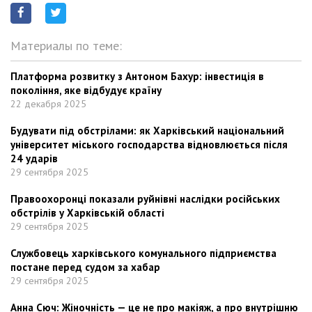
Материалы по теме:
Платформа розвитку з Антоном Бахур: інвестиція в
покоління, яке відбудує країну
22 декабря 2025
Будувати під обстрілами: як Харківський національний
університет міського господарства відновлюється після
24 ударів
29 сентября 2025
Правоохоронці показали руйнівні наслідки російських
обстрілів у Харківській області
29 сентября 2025
Службовець харківського комунального підприємства
постане перед судом за хабар
29 сентября 2025
Анна Сюч: Жіночність — це не про макіяж, а про внутрішню