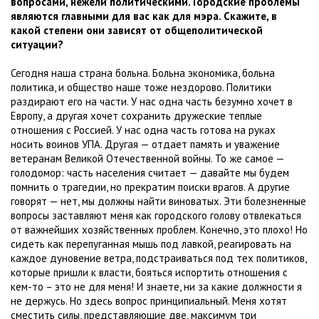
вопросами, нежели политическими. Городские проблемы
являются главными для вас как для мэра. Скажите, в
какой степени они зависят от общеполитической
ситуации?
Сегодня наша страна больна. Больна экономика, больна
политика, и общество наше тоже нездорово. Политики
раздирают его на части. У нас одна часть безумно хочет в
Европу, а другая хочет сохранить дружеские теплые
отношения с Россией. У нас одна часть готова на руках
носить воинов УПА. Другая — отдает память и уважение
ветеранам Великой Отечественной войны. То же самое —
голодомор: часть населения считает — давайте мы будем
помнить о трагедии, но прекратим поиски врагов. А другие
говорят — нет, мы должны найти виноватых. Эти болезненные
вопросы заставляют меня как городского голову отвлекаться
от важнейших хозяйственных проблем. Конечно, это плохо! Но
сидеть как перепуганная мышь под лавкой, реагировать на
каждое дуновение ветра, подстраиваться под тех политиков,
которые пришли к власти, бояться испортить отношения с
кем-то – это не для меня! И знаете, ни за какие должности я
не держусь. Но здесь вопрос принципиальный. Меня хотят
сместить силы, представляющие две, максимум три