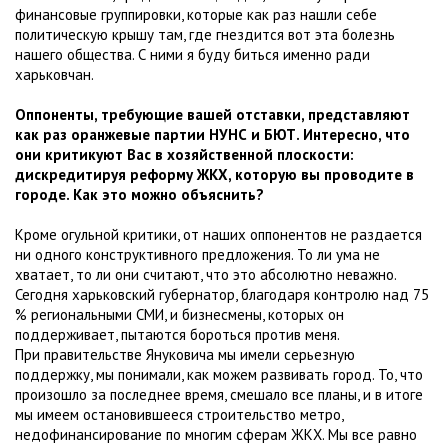
финансовые группировки, которые как раз нашли себе
политическую крышу там, где гнездится вот эта болезнь
нашего общества. С ними я буду биться именно ради
харьковчан.
Оппоненты, требующие вашей отставки, представляют
как раз оранжевые партии НУНС и БЮТ. Интересно, что
они критикуют Вас в хозяйственной плоскости:
дискредитируя реформу ЖКХ, которую вы проводите в
городе. Как это можно объяснить?
Кроме огульной критики, от наших оппонентов не раздается
ни одного конструктивного предложения. То ли ума не
хватает, то ли они считают, что это абсолютно неважно.
Сегодня харьковский губернатор, благодаря контролю над 75
% региональными СМИ, и бизнесмены, которых он
поддерживает, пытаются бороться против меня.
При правительстве Януковича мы имели серьезную
поддержку, мы понимали, как можем развивать город. То, что
произошло за последнее время, смешало все планы, и в итоге
мы имеем остановившееся строительство метро,
недофинансирование по многим сферам ЖКХ. Мы все равно