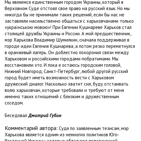
Мы являемся единственным городом Украины, который в
Верховном Суде отстоял свое право на русский язык. Но мы
никогда бы не принимали таких решений, если бы нас не
заставляли насильственно общаться с харьковчанами только
«українською мовою»! При Евгении Кушнареве Харьков стал
столицей дружбы Украины и России. А мой предшественник,
мэр Харькова Владимир Шумилкин, сначала поддерживал в
городе идеи Евгения Кушнарева, а потом резко переметнулся
в оранжевый лагерь. Он доблестно похоронил связи между
Харьковом и российскими городами-побратимами. Мы
восстановили это. И пока я остаюсь городским головой,
Нижний Новгород, Санкт-Петербург, любой другой русский
город будет иметь возможность вести с Харьковом
дружеский диалог. Насколько хватит сил, буду отстаивать
волю харьковчан, которые требовали и требуют от меня
именно таких отношений с близким и дружественным
соседом.
Беседовал
Дмитрий Губин
Комментарий автора:
Судя по заявленным тезисам, мэр
Харькова является одним из немногих политиков Юго-
Восточной Украины, которые обладают политической