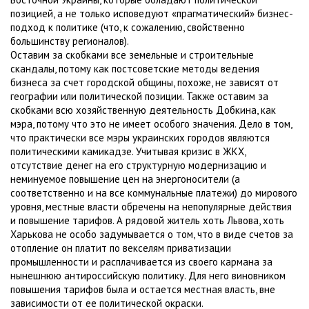
позицией, а не только исповедуют «прагматический» бизнес-
подход к политике (что, к сожалению, свойственно
большинству регионалов).
Оставим за скобками все земельные и строительные
скандалы, потому как постсоветские методы ведения
бизнеса за счет городской общины, похоже, не зависят от
географии или политической позиции. Также оставим за
скобками всю хозяйственную деятельность Добкина, как
мэра, потому что это не имеет особого значения. Дело в том,
что практически все мэры украинских городов являются
политическими камикадзе. Учитывая кризис в ЖКХ,
отсутствие денег на его структурную модернизацию и
неминуемое повышение цен на энергоносители (а
соответственно и на все коммунальные платежи) до мирового
уровня, местные власти обречены на непопулярные действия
и повышение тарифов. А рядовой житель хоть Львова, хоть
Харькова не особо задумывается о том, что в виде счетов за
отопление он платит по векселям приватизации
промышленности и расплачивается из своего кармана за
нынешнюю антироссийскую политику. Для него виновником
повышения тарифов была и остается местная власть, вне
зависимости от ее политической окраски.