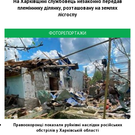
На Харківщині службовець незаконно передав
племіннику ділянку, розташовану на землях
лісгоспу
ФОТОРЕПОРТАЖИ
Правоохоронці показали руйнівні наслідки російських
обстрілів у Харківській області