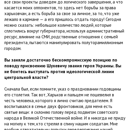
все свои проекты доведем до логического завершения, а что
касается моих оппонентов, то здесь нет борьбы за права
харьковчан, а есть борьба за свое за личное, за то, что уже
лежало в кармане — а его пришлось отдать городу! Сегодня
можно сказать: небольшое количество людей, которые
сплотились вокруг губернатора, используя административный
ресурс, влияние на СМИ, родственные отношения с семьей
президента, пытаются манипулировать полуторамиллионным
городом.
Вы заняли достаточно бескомпромиссную позицию по
поводу присвоению Шухевичу звания героя Украины. Вы
не боитесь выступать против идеологической линии
центральной власти?
Сначала был, если помните, указ о праздновании годовщины
его столетия. Так вот, Харьков и пальцем не пошевелил в
честь человека, которого я лично считаю предателем. Я
воспитывался в семье двух фронтовиков, для меня есть
святые вещи: я склоняю голову перед подвигом советского
народа в Великой Отечественной войне. И я никогда не приду
на могилу к тем, кто стрелял в спину нашим солдатам. Мне
вообще отвратительны попытки передергивания нашей