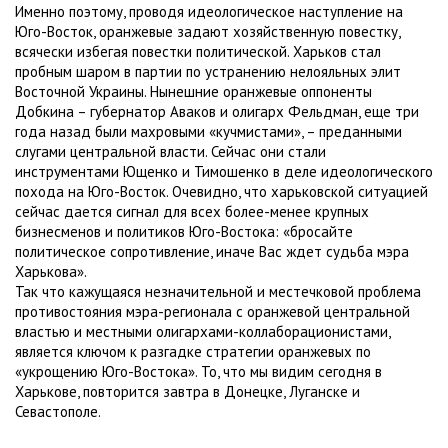
Именно поэтому, проводя идеологическое наступление на
Юго-Восток, оранжевые задают хозяйственную повестку,
всячески избегая повестки политической. Харьков стал
пробным шаром в партии по устранению нелояльных элит
Восточной Украины. Нынешние оранжевые оппоненты
Добкина – губернатор Аваков и олигарх Фельдман, еще три
года назад были махровыми «кучмистами», – преданными
слугами центральной власти. Сейчас они стали
инструментами Ющенко и Тимошенко в деле идеологического
похода на Юго-Восток. Очевидно, что харьковской ситуацией
сейчас дается сигнал для всех более-менее крупных
бизнесменов и политиков Юго-Востока: «бросайте
политическое сопротивление, иначе Вас ждет судьба мэра
Харькова».
Так что кажущаяся незначительной и местечковой проблема
противостояния мэра-регионала с оранжевой центральной
властью и местными олигархами-коллаборационистами,
является ключом к разгадке стратегии оранжевых по
«укрощению Юго-Востока». То, что мы видим сегодня в
Харькове, повторится завтра в Донецке, Луганске и
Севастополе.