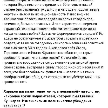
истории. Ведь никто не отрицает: в 30-е годы в нашей
стране был страшный голод. Но мы не будем подсчитывать
жертвы и выяснять их национальность. Известно, что
Харьковская область пострадала во время голодомора,
возможно, больше остальных. И что характерно - пережив
страшный голод, как повели себя жители нашего региона,
когда началась война? Здесь не формировались отряды УПА,
здесь не брали оружие в руки, чтобы стрелять в советских
солдат, мстя им за голодомор как «организованный советской
властью голод 30-х годов». А как повел себя Львов,
Тернопольская и Ивано-Франковская области, которые
вообще не знали, что такое голод? В этих областях
процветало вооруженное сопротивление регулярной армии
своей страны, выстрелы в спину, террор мирного населения! И
всем, кто был пособником фашистов – неважно из каких
соображений (из обиды, от страха или по убеждениям) – им
прощения нет.
Харьков называют оплотом «региональной» идеологии,
наиболее ярким выразителем, которой был Евгений
Кушнарев. Изменились ли политические убеждения
харьковчан?