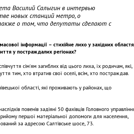
вета Василий Салыгин в интервью
тве новых станций метро, о
также о том, что депутаты сделают с
 масової інформації – стихійне лихо у західних областя
життя у постраждалих регіонах?
івчуття сім’ям загиблих від цього лиха, їх родичам, які,
ття тим, хто втратив свої оселі, всім, хто постраждав.
івецької області, які проживають у районах, що
наслідків повенів задіяні 50 фахівців Головного управлінн
 прийому першої матеріальної допомоги для населення,
шований за адресою Салтівське шосе, 73.