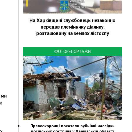
На Харківщині службовець незаконно
передав племіннику ділянку,
розташовану на землях лісгоспу
ФОТОРЕПОРТАЖИ
 ми
и
Правоохоронці показали руйнівні наслідки
їх
російських обстрілів у Харківській області