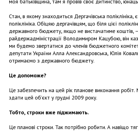
моя батьківщина, там я провів своє дитинство, юнацьк
Стан, в якому знаходиться Дергачівська поліклініка,
поліклініка. Обіцяю дергачівцям, що біля цієї полікл
державного бюджету, якщо не вистачатиме коштів, — 
райдержадміністрації Володимиром Кацубою, він казав
ми будемо звертатися до членів бюджетного комітету
депутати України Алла Александровська, Юлія Ковал
отримаємо з державного бюджету.
Це допоможе?
Це забезпечить на цей рік планове виконання робіт.
здати цей об’єкт у грудні 2009 року.
Тобто, строки вже піджимають.
Це планові строки. Так потрібно робити. А навіщо тя