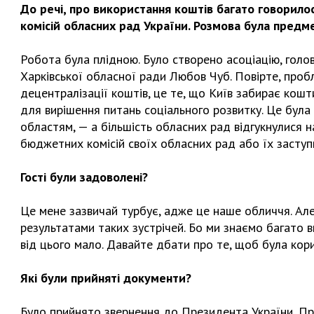
До речі, про використання коштів багато говорилос
комісій обласних рад України. Розмова була предм
Робота була плідною. Було створено асоціацію, голо
Харківської обласної ради Любов Чуб. Повірте, пробле
децентралізації коштів, це те, що Київ забирає кошти
для вирішення питань соціального розвитку. Це була 
областям, — а більшість обласних рад відгукнулися н
бюджетних комісій своїх обласних рад або їх заступн
Гості були задоволені?
Це мене зазвичай турбує, адже це наше обличчя. Але
результатами таких зустрічей. Бо ми знаємо багато ви
від цього мало. Давайте дбати про те, щоб була кори
Які були прийняті документи?
Було прийнято звернення до Президента України, Пре