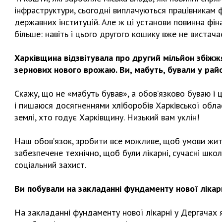
інфраструктури, сьогодні виплачуються працівникам ф
державних інституцій. Але ж ці установи повинна фін
більше: навіть і цього другого кошику вже не вистач
Харківщина відзвітувала про другий мільйон збіжжя
зернових нового врожаю. Ви, мабуть, бували у рай
Скажу, що не «мабуть бував», а обов’язково буваю і 
і пишаюся досягненнями хліборобів Харківської облас
землі, хто годує Харківщину. Низький вам уклін!
Наш обов’язок, зробити все можливе, щоб умови житт
забезпечене технічно, щоб були лікарні, сучасні школ
соціальний захист.
Ви побували на закладанні фундаменту нової лікар
На закладанні фундаменту нової лікарні у Дергачах я 