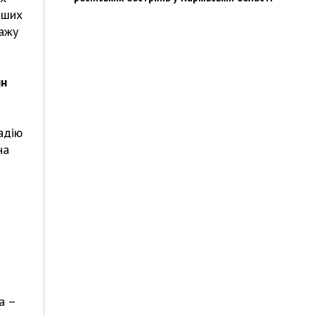
нших
кажу
нн
адію
на
а –