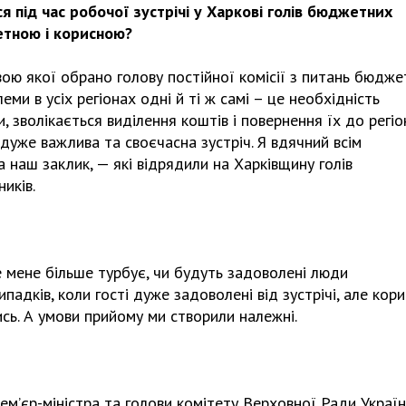
я під час робочої зустрічі у Харкові голів бюджетних
етною і корисною?
вою якої обрано голову постійної комісії з питань бюдже
ми в усіх регіонах одні й ті ж самі – це необхідність
, зволікається виділення коштів і повернення їх до регіо
дуже важлива та своєчасна зустріч. Я вдячний всім
а наш заклик, — які відрядили на Харківщину голів
иків.
 мене більше турбує, чи будуть задоволені люди
падків, коли гості дуже задоволені від зустрічі, але кори
сь. А умови прийому ми створили належні.
м’єр-міністра та голови комітету Верховної Ради Україн