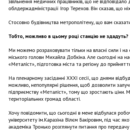
звільнення медичних працівників, що не відповідало д
облдержадміністрації Ігор Терехов. Він сказав, що ніх
Стосовно будівництва метрополітену, що вам сказати
Тобто, можливо в цьому році станцію не здадуть?
Ми можемо розраховувати тільки на власні сили і на 
міського голови Михайла Добкіна. Але сьогодні на н
«Металіст», підготовка міста та регіону до прийнятт
На пленарному засіданні ХХХІ сесії, що днями відбу
можливо, непопулярні рішення, щоб дозволити залуч
підприємству «Металіст», тому що зростають ціни. Ми
територіальних громад області.
Хочу повідомити, що сьогодні в мене відбулася робо
університету ім.Каразіна Вілєм Бакіровим, під час як
академіка Тронько розглянути питання про передачу 