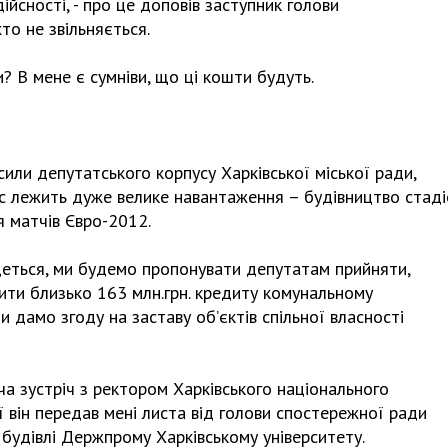
ійсності, - про це доповів заступник голови
то не звільняється.
? В мене є сумніви, що ці кошти будуть.
сили депутатського корпусу Харківської міської ради,
ас лежить дуже велике навантаження – будівництво стаді
я матчів Євро-2012.
деться, ми будемо пропонувати депутатам прийняти,
ити близько 163 млн.грн. кредиту комунальному
 дамо згоду на заставу об’єктів спільної власності
ча зустріч з ректором Харківського національного
ої він передав мені листа від голови спостережної ради
будівлі Держпрому Харківському університету.