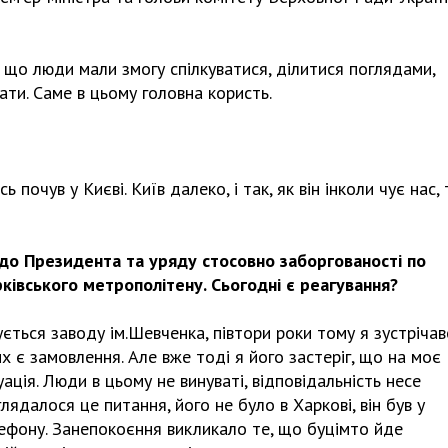
 що люди мали змогу спілкуватися, ділитися поглядами,
ати. Саме в цьому головна користь.
почув у Києві. Київ далеко, і так, як він інколи чує нас, 
до Президента та уряду стосовно заборгованості по
ківського метрополітену. Сьогодні є реагування?
ється заводу ім.Шевченка, півтори роки тому я зустрічав
их є замовлення. Але вже тоді я його застеріг, що на моє
ація. Люди в цьому не винуваті, відповідальність несе
лядалося це питання, його не було в Харкові, він був у
елефону. Занепокоєння викликало те, що буцімто йде