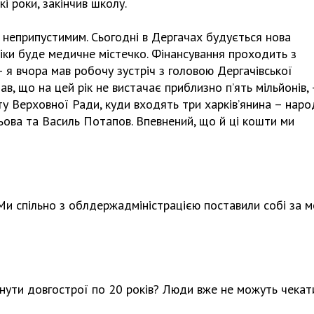
і роки, закінчив школу.
 є неприпустимим. Сьогодні в Дергачах будується нова
ініки буде медичне містечко. Фінансування проходить з
я вчора мав робочу зустріч з головою Дергачівської
, що на цей рік не вистачає приблизно п’ять мільйонів,
 Верховної Ради, куди входять три харків’янина – наро
ьова та Василь Потапов. Впевнений, що й ці кошти ми
 Ми спільно з облдержадміністрацією поставили собі за м
гнути довгострої по 20 років? Люди вже не можуть чекат