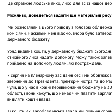
Це справжнє людське лихо, лихо для всієї нашої держ
Можливо, доведеться задіяти ще матеріальні ресу
Ми розмовляли з цього приводу з головою облдержад
комісіями. Наскільки мені відомо, вчора було затве
державного бюджету.
Уряд виділив кошти, у державному бюджеті сьогодні
стихійного лиха надати допомогу. Можу також запевн
прийдемо на допомогу людям, які постраждали.
7 серпня на пленарному засіданні сесії ми обов’язк
звернення до Президента, прем’єр-міністра та до Ра
чули, що у нас в країні перевиконання бюджету на 30 
області, і вони кажуть, що немає чим платити зарпла
виділяти кошти влада.
Ті кошти, які заробляє міська влада, які повинні спря