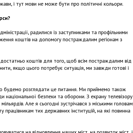
ави, і тут мови не може бути про політичні кольори.
рси?
міністрації, радилися із заступниками та профільними
рдження коштів на допомогу постраждалим регіонам з
 достатньо коштів для того, щоб всім постраждалим від
ити, якщо цього потребує ситуація, ми завжди готові і
ово будемо розглядати це питання. Ми приймемо також
ди національної безпеки та оборони. З екрану телевізору
мільярдів. Але я сьогодні зустрічався з міськими головам
ту працівникам тих державних інституцій, на які повинна
мовуватися на відновлення наших міст, на розвиток міст, 