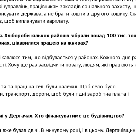
інуправлінь, працівникам закладів соціального захисту, і
ансувати держава, а не брати кошти з другого кошику. С
ає, щоб виплачувати зарплату.
. Хлібороби кількох районів зібрали понад 100 тис. то
онах, цікавилися працею на жнивах?
цікавлюся тим, що відбувається у районах. Кожного дня р
ті. Хочу ще раз засвідчити повагу, людям, які працюють 
я та праці на селі були належні. Щоб село було
и, транспорт, дороги, щоб були гідні заробітна плата і
ні у Дергачах. Хто фінансуватиме це будівництво?
вже бував двічі. В минулому році, і в цьому. Дергачівщин