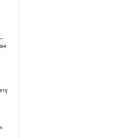
 —
дні
ету
и.