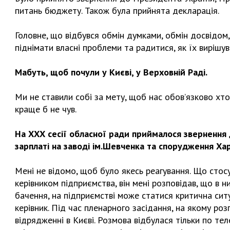
питань бюджету. Також була прийнята декларація.
Головне, що відбувся обмін думками, обмін досвідом,
піднімати власні проблеми та радитися, як їх вирішув
Мабуть, щоб почули у Києві, у Верховній Раді.
Ми не ставили собі за мету, щоб нас обов’язково хтось 
краще б не чув.
На ХХХ сесії обласної ради приймалося звернення 
зарплаті на заводі ім.Шевченка та спорудження Хар
Мені не відомо, щоб було якесь реагування. Що стосу
керівником підприємства, він мені розповідав, що в н
бачення, на підприємстві може статися критична ситу
керівник. Під час пленарного засідання, на якому розг
відрядженні в Києві. Розмова відбулася тільки по т