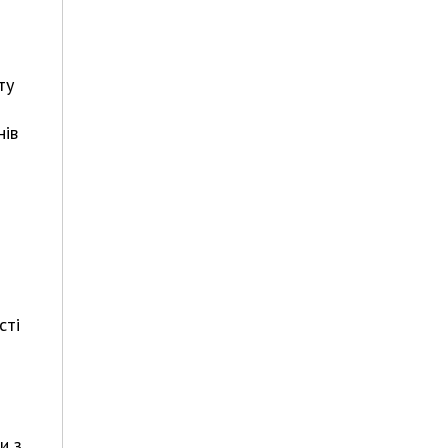
ту
нів
сті
и з