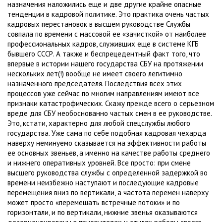
назначения наложились еще и две другие крайне опасные
тенденции в кадровой политике. Это практика очень частых
кадровых перестановок в высшем руководстве Службы
совпала по времени с массовой ее «зачисткой» от наиболее
профессиональных кадров, служивших еще в системе КГБ
бывшего СССР. А также и беспрецедентный факт того, что
впервые в истории нашего государства СБУ на протяжении
нескольких лет(!) вообще не имеет своего легитимно
назначенного председателя. Последствия всех этих
процессов уже сейчас по многим направлениям имеют все
признаки катастрофических. Скажу прежде всего о серьезном
вреде для СБУ необоснованно частых смен в ее руководстве.
Это, кстати, характерно для любой спецслужбы любого
государства. Уже сама по себе подобная кадровая чехарда
наверху неминуемо сказывается на эффективности работы
ее основных звеньев, а именно на качестве работы среднего
и нижнего оперативных уровней. Все просто: при смене
высшего руководства службы с определенной задержкой во
времени неизбежно наступают и последующие кадровые
перемещения вниз по вертикали, а частота перемен наверху
может просто «перемешать встречные потоки» и по
горизонтали, и по вертикали, нижние звенья оказываются