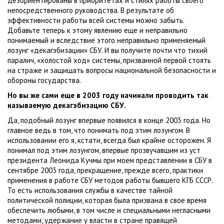
дезориентированы в приоритетах и стилях работы своего
непосредственного руководства. В результате об
эффективности работы всей системы можно забыть.
Добавьте теперь к этому явлению еще и неправильно
понимаемый и вследствие этого неправильно применяемый
лозунг «декагэбизации» СБУ. И вы получите почти что тихий
паралич, «холостой ход» системы, призванной первой стоять
на страже и защищать вопросы национальной безопасности и
обороны государства.
Но вы же сами еще в 2003 году начинали проводить так
называемую декагэбизацию СБУ.
Да, подобный лозунг впервые появился в конце 2003 года. Но
главное ведь в том, что понимать под этим лозунгом. В
использовании его я, кстати, всегда был крайне осторожен. Я
понимал под этим лозунгом, впервые прозвучавшим из уст
президента Леонида Кучмы при моем представлении в СБУ в
сентябре 2003 года, прекращение, прежде всего, практики
применения в работе СБУ методов работы бывшего КГБ СССР.
То есть использования службы в качестве тайной
политической полиции, которая была призвана в свое время
обеспечить любыми, в том числе и специальными негласными
методами, удержание у власти в стране правящей