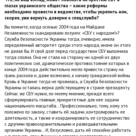
глазах украинского общества – какие реформы
необходимо провести в ведомстве, чтобы укрепить или,
скорее, уже вернуть доверие к спецслужбе?
Вы помните, когда осенью 2004 года на Майдане
Незалежности скандировали лозунги: «СБУ с народом!»?
Служба безопасности Украины тогда, очевидно, имела
определенный авторитет среди этого народа, иначе он этого
не делал бы. И свой долг перед государством СБУ выполнила
тогда сполна. Она не стала на сторону ни одной из двух
политических сил, драматическое противостояние которых в
конце 2004 года действительно могло привести страну на
грань раскола и, даже возможно, к началу гражданской войны.
Кровь в Украине тогда не пролилась, а Служба безопасности
Украины осталась верна действующему в стране президенту.
Сейчас же СБУ нужно, по-моему мнению, прежде всего
сформулировать главные, приоритетные для нее задачи
национального масштаба... Профессионально, тому, кому это
положено по закону, ставить ей задачи, контролировать ее
деятельность, а также и координировать ее сотрудничество
с другими правоохранительными и разведывательными
органами Украины... И, безусловно, дать ей спокойно работать