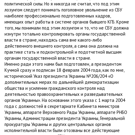
политической силы. Но я никогда не считал, что под этим
лозунгом следует понимать поголовное увольнение из СБУ
наиболее профессионально подготовленных кадров,
имеющих опыт работы в системе органов бывшего КГБ. Кроме
того, мы понимали под этим лозунгом и то, что не СБУ должна
изнутри тотально контролировать органы государственной
власти в стране, находясь сама вне какого-либо
действенного внешнего контроля, а сама она должна на
практике стать и подконтрольной и подотчетной высшим
органам государственной власти в стране.
Именно ради этого нами был подготовлен, а президентом
Кучмой сразу и подписан 18 февраля 2004 года, как по мне,
исторический Указ президента Украины №206/204 «О
дополнительных мерах по дальнейшей демократизации
общества и усилении гражданского контроля над
деятельностью правоохранительных и разведывательных
органов Украины». На основании этого указа с 1 марта 2004
года с должностей в секретариате Кабинета министров
Украины, аппарате Верховного Рады Украины, аппарате РНБО
Украины, Администрации президента Украины, Генеральной
прокуратуры Украины и других центральных органов
исполнительной власти были отозваны все действующие