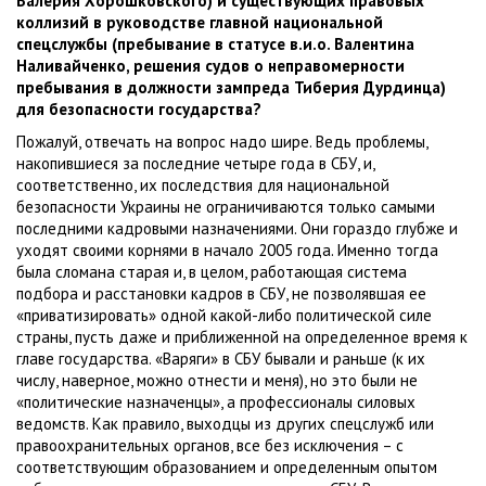
Валерия Хорошковского) и существующих правовых
коллизий в руководстве главной национальной
спецслужбы (пребывание в статусе в.и.о. Валентина
Наливайченко, решения судов о неправомерности
пребывания в должности зампреда Тиберия Дурдинца)
для безопасности государства?
Пожалуй, отвечать на вопрос надо шире. Ведь проблемы,
накопившиеся за последние четыре года в СБУ, и,
соответственно, их последствия для национальной
безопасности Украины не ограничиваются только самыми
последними кадровыми назначениями. Они гораздо глубже и
уходят своими корнями в начало 2005 года. Именно тогда
была сломана старая и, в целом, работающая система
подбора и расстановки кадров в СБУ, не позволявшая ее
«приватизировать» одной какой-либо политической силе
страны, пусть даже и приближенной на определенное время к
главе государства. «Варяги» в СБУ бывали и раньше (к их
числу, наверное, можно отнести и меня), но это были не
«политические назначенцы», а профессионалы силовых
ведомств. Как правило, выходцы из других спецслужб или
правоохранительных органов, все без исключения – с
соответствующим образованием и определенным опытом