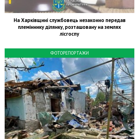
На Харківщині службовець незаконно передав
племіннику ділянку, розташовану на землях
лісгоспу
ФОТОРЕПОРТАЖИ