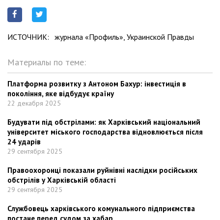
ИСТОЧНИК:
журнала «Профиль», Украинской Правды
Материалы по теме:
Платформа розвитку з Антоном Бахур: інвестиція в
покоління, яке відбудує країну
22 декабря 2025
Будувати під обстрілами: як Харківський національний
університет міського господарства відновлюється після
24 ударів
29 сентября 2025
Правоохоронці показали руйнівні наслідки російських
обстрілів у Харківській області
29 сентября 2025
Службовець харківського комунального підприємства
постане перед судом за хабар