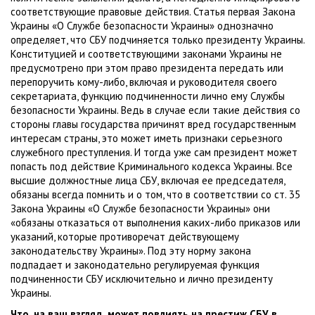
соответствующие правовые действия. Статья первая Закона
Украины «О Службе безопасности Украины» однозначно
определяет, что СБУ подчиняется только президенту Украины.
Конституцией и соответствующими законами Украины не
предусмотрено при этом право президента передать или
перепоручить кому-либо, включая и руководителя своего
секретариата, функцию подчиненности лично ему Службы
безопасности Украины. Ведь в случае если такие действия со
стороны главы государства причинят вред государственным
интересам страны, это может иметь признаки серьезного
служебного преступления. И тогда уже сам президент может
попасть под действие Криминального кодекса Украины. Все
высшие должностные лица СБУ, включая ее председателя,
обязаны всегда помнить и о том, что в соответствии со ст. 35
Закона Украины «О Службе безопасности Украины» они
«обязаны отказаться от выполнения каких-либо приказов или
указаний, которые противоречат действующему
законодательству Украины». Под эту норму закона
подпадает и законодательно регулируемая функция
подчиненности СБУ исключительно и лично президенту
Украины.
Что, на ваш взгляд, может повлиять на престиж СБУ в