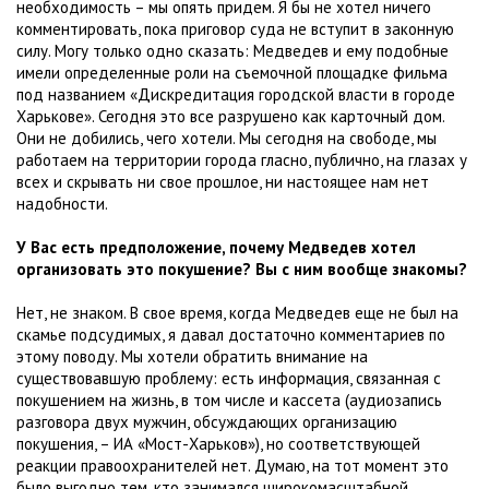
необходимость – мы опять придем. Я бы не хотел ничего
комментировать, пока приговор суда не вступит в законную
силу. Могу только одно сказать: Медведев и ему подобные
имели определенные роли на съемочной площадке фильма
под названием «Дискредитация городской власти в городе
Харькове». Сегодня это все разрушено как карточный дом.
Они не добились, чего хотели. Мы сегодня на свободе, мы
работаем на территории города гласно, публично, на глазах у
всех и скрывать ни свое прошлое, ни настоящее нам нет
надобности.
У Вас есть предположение, почему Медведев хотел
организовать это покушение? Вы с ним вообще знакомы?
Нет, не знаком. В свое время, когда Медведев еще не был на
скамье подсудимых, я давал достаточно комментариев по
этому поводу. Мы хотели обратить внимание на
существовавшую проблему: есть информация, связанная с
покушением на жизнь, в том числе и кассета (аудиозапись
разговора двух мужчин, обсуждающих организацию
покушения, – ИА «Мост-Харьков»), но соответствующей
реакции правоохранителей нет. Думаю, на тот момент это
было выгодно тем, кто занимался широкомасштабной