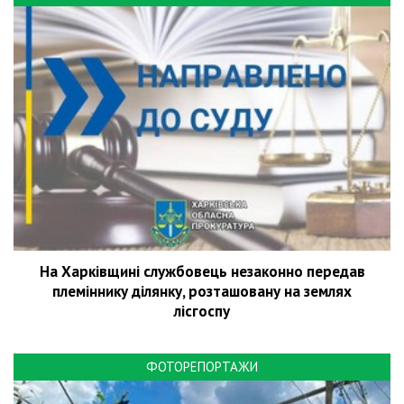
На Харківщині службовець незаконно передав
племіннику ділянку, розташовану на землях
лісгоспу
ФОТОРЕПОРТАЖИ