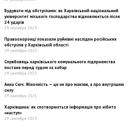
Будувати під обстрілами: як Харківський національний
університет міського господарства відновлюється після
24 ударів
29 сентября 2025
Правоохоронці показали руйнівні наслідки російських
обстрілів у Харківській області
29 сентября 2025
Службовець харківського комунального підприємства
постане перед судом за хабар
29 сентября 2025
Анна Сюч: Жіночність — це не про макіяж, а про внутрішню
силу
29 сентября 2025
Харківщина: як спотворюється інформація про нібито
«наступ»
29 сентября 2025