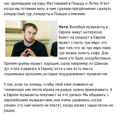
нас приглашали на пару Фестивалей в Польшу и Литву. И вот
когда мы готовили визу, а нам сделали предложение сделать
концертный тур, концерты в Польше отменили.
Ната:
Воообще музыканты в
Европе живут интересно.
Билет на концерт в Европе
может стоить три евро, это
при том, что за три евро мало
где можно попить кофе. Для
меня это было оскорбительно.
Причем группы играют хорошие, одна, например, из Шанхая.
До этого я рвалась в Европу, хотя у них есть масса
социальных программ, которые поддерживают музыкантов.
У нас, если ты хочешь, чтобы твой клип появился на
телевизоре или песня играла на радио, нужно приплачивать. А
в Европе музыканты получают за это деньги. Мы общались с
европейскими музыкантами, они очень удивились, когда
узнали, что нам ничего не платят, когда играют наши песни на
радио.