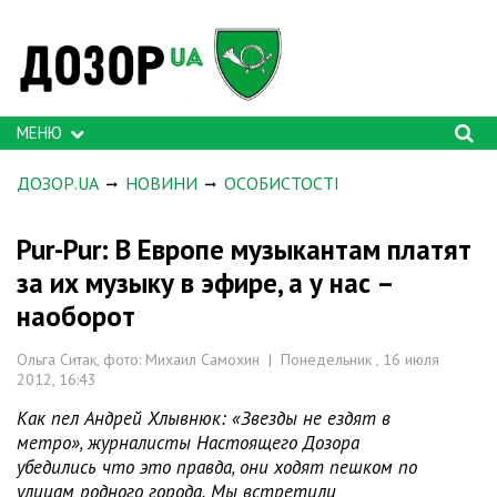
МЕНЮ
ДОЗОР.UA
НОВИНИ
ОСОБИСТОСТІ
Pur-Pur: В Европе музыкантам платят
за их музыку в эфире, а у нас –
наоборот
Ольга Ситак, фото: Михаил Самохин | Понедельник , 16 июля
2012, 16:43
Как пел Андрей Хлывнюк: «Звезды не ездят в
метро», журналисты Настоящего Дозора
убедились что это правда, они ходят пешком по
улицам родного города. Мы встретили