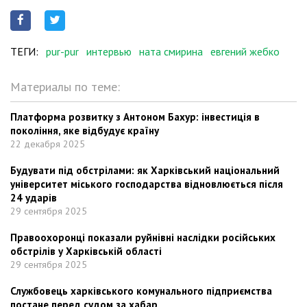
ТЕГИ:
pur-pur
интервью
ната смирина
евгений жебко
Материалы по теме:
Платформа розвитку з Антоном Бахур: інвестиція в
покоління, яке відбудує країну
22 декабря 2025
Будувати під обстрілами: як Харківський національний
університет міського господарства відновлюється після
24 ударів
29 сентября 2025
Правоохоронці показали руйнівні наслідки російських
обстрілів у Харківській області
29 сентября 2025
Службовець харківського комунального підприємства
постане перед судом за хабар