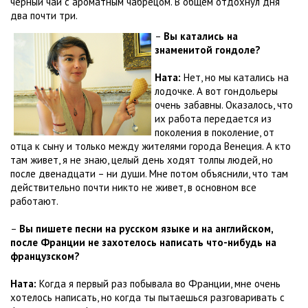
черный чай с ароматным чабрецом. В общем отдохнул дня
два почти три.
–
Вы катались на
знаменитой гондоле?
Ната:
Нет, но мы катались на
лодочке. А вот гондольеры
очень забавны. Оказалось, что
их работа передается из
поколения в поколение, от
отца к сыну и только между жителями города Венеция. А кто
там живет, я не знаю, целый день ходят толпы людей, но
после двенадцати – ни души. Мне потом объяснили, что там
действительно почти никто не живет, в основном все
работают.
–
Вы пишете песни на русском языке и на английском,
после Франции не захотелось написать что-нибудь на
французском?
Ната:
Когда я первый раз побывала во Франции, мне очень
хотелось написать, но когда ты пытаешься разговаривать с