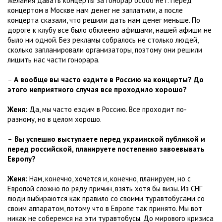
желания давать концерты за гонорар особо нет. Перед
концертом в Москве нам денег не заплатили, а после
концерта сказали, что решили дать нам денег меньше. По
дороге к клубу все было обклеено афишами, нашей афиши не
было ни одной. Без рекламы собралось не столько людей,
сколько запланировали организаторы, поэтому они решили
лишить нас части гонорара.
–
А вообще вы часто ездите в Россию на концерты? До
этого неприятного случая все проходило хорошо?
Женя:
Да, мы часто ездим в Россию. Все проходит по-
разному, но в целом хорошо.
–
Вы успешно выступаете перед украинской публикой и
перед российской, планируете постепенно завоевывать
Европу?
Женя:
Нам, конечно, хочется и, конечно, планируем, но с
Европой сложно по ряду причин, взять хотя бы визы. Из СНГ
люди выбираются как правило со своими туравтобусами со
своим аппаратом, потому что в Европе так принято. Мы вот
никак не соберемся на эти туравтобусы. До мирового кризиса