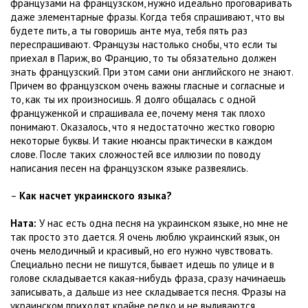
французами на французском, нужно идеально проговаривать
даже элементарные фразы. Когда тебя спрашивают, что вы
будете пить, а ты говоришь анте муа, тебя пять раз
переспрашивают. Французы настолько снобы, что если ты
приехал в Париж, во Францию, то ты обязательно должен
знать французский. При этом сами они английского не знают.
Причем во французском очень важны гласные и согласные и
то, как ты их произносишь. Я долго общалась с одной
француженкой и спрашивала ее, почему меня так плохо
понимают. Оказалось, что я недостаточно жестко говорю
некоторые буквы. И такие нюансы практически в каждом
слове. После таких сложностей все иллюзии по поводу
написания песен на французском языке развеялись.
–
Как насчет украинского языка?
Ната:
У нас есть одна песня на украинском языке, но мне не
так просто это дается. Я очень люблю украинский язык, он
очень мелодичный и красивый, но его нужно чувствовать.
Специально песни не пишутся, бывает идешь по улице и в
голове складывается какая-нибудь фраза, сразу начинаешь
записывать, а дальше из нее складывается песня. Фразы на
украинском приходят крайне редко и не выливаются