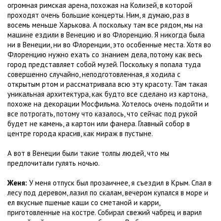
огромная римская арена, похожая на Колизей, в которой
проходят очень большие концерты. Ним, я думаю, раз в
восемь меньше Харькова. А поскольку там все рядом, мы на
машине ездили в Венецию и во Флоренцию. Я никогда была
ни в Венеции, ни во Флоренции, это особенные места. Хотя во
Флоренцию нужно ехать со знанием дела, потому как весь
город представляет собой музей. Поскольку я попала туда
совершенно случайно, неподготовленная, я ходила с
открытым ртом и рассматривала всю эту красоту. Там такая
уникальная архитектура, как будто все сделано из картона,
похоже на декорации Мосфильма. Хотелось очень подойти и
все потрогать, потому что казалось, что сейчас под рукой
будет не камень, а картон или фанера. Главный собор в
центре города красив, как мираж в пустыне.
А вот в Венеции были такие толпы людей, что мы
предпочитали гулять ночью.
Женя:
У меня отпуск был прозаичнее, я съездил в Крым. Спал в
лесу под деревом, лазил по скалам, вечером купался в море и
ел вкусные пшеные каши со сметаной и карри,
приготовленные на костре. Собирал свежий чабрец и варил