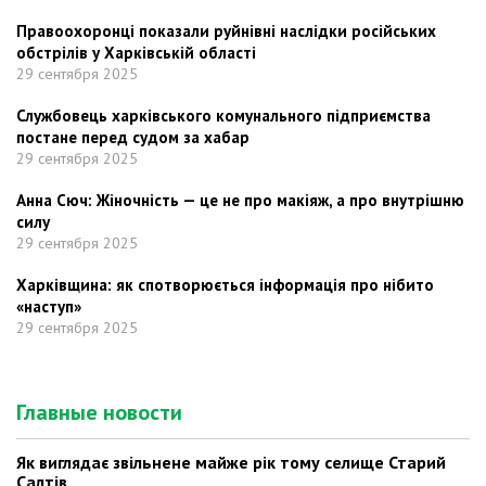
Правоохоронці показали руйнівні наслідки російських
обстрілів у Харківській області
29 сентября 2025
Службовець харківського комунального підприємства
постане перед судом за хабар
29 сентября 2025
Анна Сюч: Жіночність — це не про макіяж, а про внутрішню
силу
29 сентября 2025
Харківщина: як спотворюється інформація про нібито
«наступ»
29 сентября 2025
Главные новости
Як виглядає звільнене майже рік тому селище Старий
Салтів