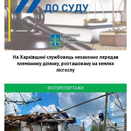
На Харківщині службовець незаконно передав
племіннику ділянку, розташовану на землях
лісгоспу
ФОТОРЕПОРТАЖИ