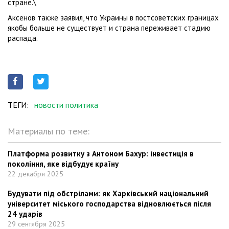
стране.\
Аксенов также заявил, что Украины в постсоветских границах
якобы больше не существует и страна переживает стадию
распада.
ТЕГИ:
новости политика
Материалы по теме:
Платформа розвитку з Антоном Бахур: інвестиція в
покоління, яке відбудує країну
22 декабря 2025
Будувати під обстрілами: як Харківський національний
університет міського господарства відновлюється після
24 ударів
29 сентября 2025