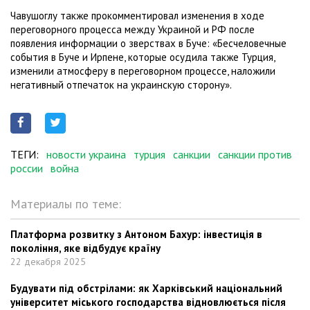
Чавушоглу также прокомментировал изменения в ходе
переговорного процесса между Украиной и РФ после
появления информации о зверствах в Буче: «Бесчеловечные
события в Буче и Ирпене, которые осудила также Турция,
изменили атмосферу в переговорном процессе, наложили
негативный отпечаток на украинскую сторону».
ТЕГИ:
новости украина
турция
санкции
санкции против
россии
война
Материалы по теме:
Платформа розвитку з Антоном Бахур: інвестиція в
покоління, яке відбудує країну
22 декабря 2025
Будувати під обстрілами: як Харківський національний
університет міського господарства відновлюється після