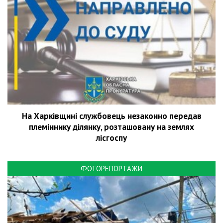
На Харківщині службовець незаконно передав
племіннику ділянку, розташовану на землях
лісгоспу
ФОТОРЕПОРТАЖИ