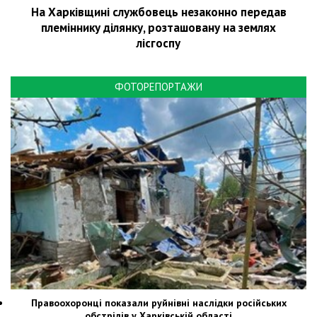
На Харківщині службовець незаконно передав
племіннику ділянку, розташовану на землях
лісгоспу
ФОТОРЕПОРТАЖИ
Правоохоронці показали руйнівні наслідки російських
обстрілів у Харківській області