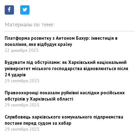
Материалы по теме:
Платформа розвитку з Антоном Бахур: інвестиція в
покоління, яке відбудує країну
22 декабря 2025
Будувати під обстрілами: як Харківський національний
університет міського господарства відновлюється після
24 ударів
29 сентября 2025
Правоохоронці показали руйнівні наслідки російських
обстрілів у Харківській області
29 сентября 2025
Службовець харківського комунального підприємства
постане перед судом за хабар
29 сентября 2025