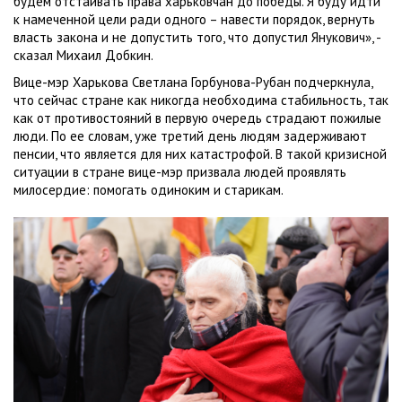
будем отстаивать права харьковчан до победы. Я буду идти
к намеченной цели ради одного – навести порядок, вернуть
власть закона и не допустить того, что допустил Янукович», -
сказал Михаил Добкин.
Вице-мэр Харькова Светлана Горбунова-Рубан подчеркнула,
что сейчас стране как никогда необходима стабильность, так
как от противостояний в первую очередь страдают пожилые
люди. По ее словам, уже третий день людям задерживают
пенсии, что является для них катастрофой. В такой кризисной
ситуации в стране вице-мэр призвала людей проявлять
милосердие: помогать одиноким и старикам.