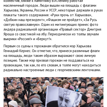
коллектив, ближе к памятнику В.И.Ленину работал
масленичный городок. Люди вышли на площадь с флагами
Харькова, Украины, России и УССР, некоторые держали в руках
плакаты такого содержания: «Руки прочь от Харькова»,
«Добкин наш президент», «Фашизм не пройдет», «За Русь
святую православную». Один из митингующих принес фото
лидера радикальной организации «Правый сектор» Дмитрия
Яроша со свастикой на лбу. Периодически из толпы звучали
выкрики «Россия!» и «Беркут!».
Первым со сцены к горожанам обратился мэр Харькова
Геннадий Кернес. Он отметил, что, принеся различные флаги
на площадь, люди таким образом выражают свою личную
позицию. Также мэр призвал горожан не поддаваться на
провокации, так как, по его словам, в толпе могут находиться
радикально настроенные люди с георгиевскими ленточками.