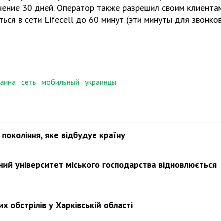
чение 30 дней. Оператор также разрешил своим клиентам
ся в сети Lifecell до 60 минут (эти минуты для звонко
раина
сеть
мобильный
украинцы
покоління, яке відбудує країну
ьний університет міського господарства відновлюється
х обстрілів у Харківській області