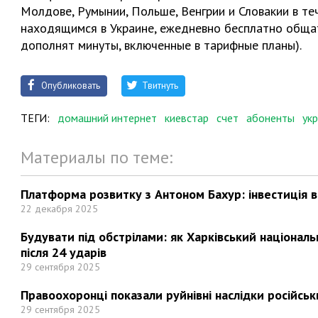
Молдове, Румынии, Польше, Венгрии и Словакии в те
находящимся в Украине, ежедневно бесплатно общать
дополнят минуты, включенные в тарифные планы).
Опубликовать
Твитнуть
ТЕГИ:
домашний интернет
киевстар
счет
абоненты
ук
Материалы по теме:
Платформа розвитку з Антоном Бахур: інвестиція в 
22 декабря 2025
Будувати під обстрілами: як Харківський націонал
після 24 ударів
29 сентября 2025
Правоохоронці показали руйнівні наслідки російськи
29 сентября 2025