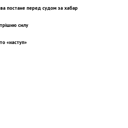
ва постане перед судом за хабар
утрішню силу
то «наступ»
вини
Події
Особистості
Фото
Реклама
Редакція
Б