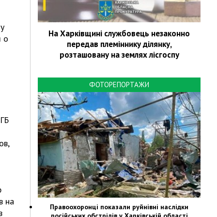
 у
На Харківщині службовець незаконно
 о
передав племіннику ділянку,
розташовану на землях лісгоспу
ФОТОРЕПОРТАЖИ
 ГБ
ов,
р
в на
Правоохоронці показали руйнівні наслідки
в
російських обстрілів у Харківській області