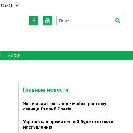
арьков
Я
БЛОГИ
Главные новости
Як виглядає звільнене майже рік тому
селище Старий Салтів
Украинская армия весной будет готова к
наступлению