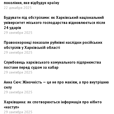
покоління, яке відбудує країну
22 декабря 2025
Будувати під обстрілами: як Харківський національний
університет міського господарства відновлюється після
24 ударів
29 сентября 2025
Правоохоронці показали руйнівні наслідки російських
обстрілів у Харківській області
29 сентября 2025
Службовець харківського комунального підприємства
постане перед судом за хабар
29 сентября 2025
Анна Сюч: Жіночність — це не про макіяж, а про внутрішню
силу
29 сентября 2025
Харківщина: як спотворюється інформація про нібито
«наступ»
29 сентября 2025