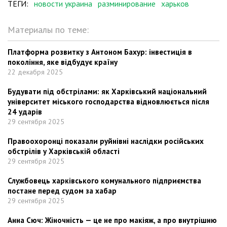
ТЕГИ:
новости украина
разминирование
харьков
Материалы по теме:
Платформа розвитку з Антоном Бахур: інвестиція в
покоління, яке відбудує країну
22 декабря 2025
Будувати під обстрілами: як Харківський національний
університет міського господарства відновлюється після
24 ударів
29 сентября 2025
Правоохоронці показали руйнівні наслідки російських
обстрілів у Харківській області
29 сентября 2025
Службовець харківського комунального підприємства
постане перед судом за хабар
29 сентября 2025
Анна Сюч: Жіночність — це не про макіяж, а про внутрішню