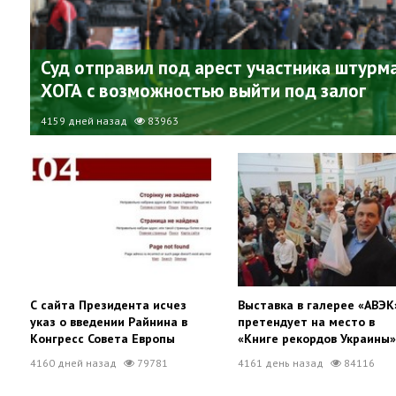
Суд отправил под арест участника штурм
ХОГА с возможностью выйти под залог
4159 дней назад
83963
С сайта Президента исчез
Выставка в галерее «АВЭК
указ о введении Райнина в
претендует на место в
Конгресс Совета Европы
«Книге рекордов Украины»
4160 дней назад
79781
4161 день назад
84116