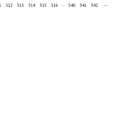
…
1
512
513
514
515
516
540
541
542
вини
Події
Особистості
Фото
Реклама
Редакція
Б
Новости Украины: события, политика, экономика, общество, в мире
© Dozor.UA
© 2006—2022 Медиагруппа «Дозоры»