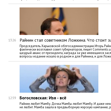
Райнин стал советником Ложкина. Что стоит з
13:26
Председатель Харьковской облгосадминистрации Игорь Райни
фактически возглавил совет губернаторов, пишет Comments.u
щедрый аванс от президента, награда за уже имеющиеся засл
вопросы издание искало в родном и для Райнина, и для Ложк
Богословская: Изя - всё
12:59
Райнин любит Мамбу. Дочка Мамбы любит Мамбу. И даже нек
не любит. Мамба зашла в предвыборную мэрскую кампанию, ра