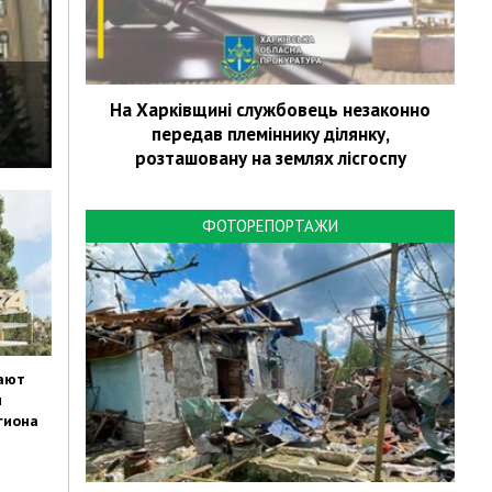
На Харківщині службовець незаконно
передав племіннику ділянку,
розташовану на землях лісгоспу
ФОТОРЕПОРТАЖИ
ают
и
гиона