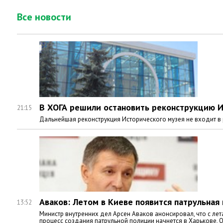
Все новости
В ХОГА решили остановить реконструкцию И
21:15
Дальнейшая реконструкция Исторического музея не входит в
Аваков: Летом в Киеве появится патрульная
13:52
Министр внутренних дел Арсен Аваков анонсировал, что с лет
процесс создания патрульной полиции начнется в Харькове, 