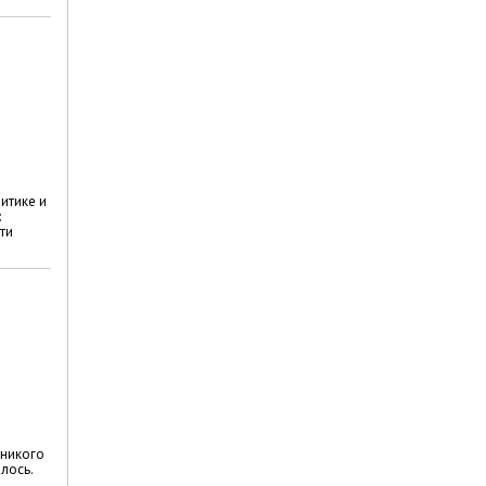
итике и
:
ти
 никого
лось.