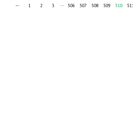
…
1
2
3
506
507
508
509
510
51
Но
Мы в социальных сетях: