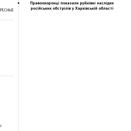
Правоохоронці показали руйнівні наслідки
російських обстрілів у Харківській області
ЕРЕСНЫЕ
о