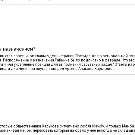
а назначением?
н стал советником главы Администрации Президента по региональной пол
a. Распоряжение о назначении Райнина было подписано в феврале. Что это
уги или укрепление позиций для выполнения серьезных задач? Ответы на э
ина, и для министра внутренних дел Арсена Авакова Харькове.
оторые общественники Харькова ситуативно любят Мамбу. И только Мамба
змахивая мечом, перековать который на орало у нее никогда не складыва