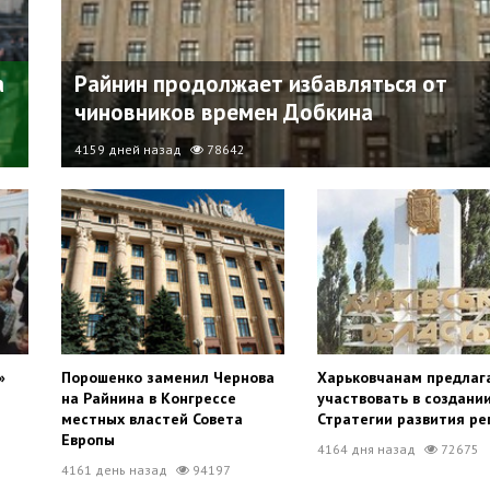
а
Райнин продолжает избавляться от
чиновников времен Добкина
4159 дней назад
78642
»
Порошенко заменил Чернова
Харьковчанам предлаг
на Райнина в Конгрессе
участвовать в создани
местных властей Совета
Стратегии развития ре
Европы
4164 дня назад
72675
4161 день назад
94197