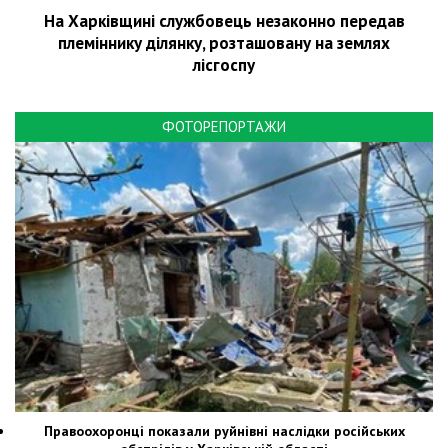
На Харківщині службовець незаконно передав
племіннику ділянку, розташовану на землях
лісгоспу
ФОТОРЕПОРТАЖИ
Правоохоронці показали руйнівні наслідки російських