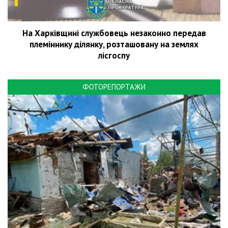
На Харківщині службовець незаконно передав
племіннику ділянку, розташовану на землях
лісгоспу
ФОТОРЕПОРТАЖИ