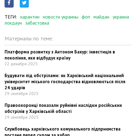
ТЕГИ:
карантин
новости украины
фоп
майдан
украина
локдаун
забастовка
Материалы по теме:
Платформа розвитку з Антоном Бахур: інвестиція в
покоління, яке відбудує країну
22 декабря 2025
Будувати під обстрілами: як Харківський національний
університет міського господарства відновлюється після
24 ударів
29 сентября 2025
Правоохоронці показали руйнівні наслідки російських
обстрілів у Харківській області
29 сентября 2025
Службовець харківського комунального підприємства
постане перед судом за хабар