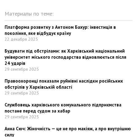
Материалы по теме:
Платформа розвитку з Антоном Бахур: інвестиція в
покоління, яке відбудує країну
22 декабря 2025
Будувати під обстрілами: як Харківський національний
університет міського господарства відновлюється після
24 ударів
29 сентября 2025
Правоохоронці показали руйнівні наслідки російських
обстрілів у Харківській області
29 сентября 2025
Службовець харківського комунального підприємства
постане перед судом за хабар
29 сентября 2025
Анна Сюч: Жіночність — це не про макіяж, а про внутрішню
силу