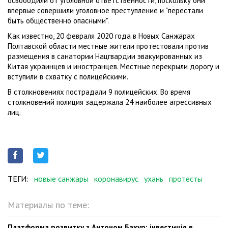
освободили от уголовной ответственности, поскольку они
впервые совершили уголовное преступление и "перестали
быть общественно опасными".
Как известно, 20 февраля 2020 года в Новых Санжарах
Полтавской области местные жители протестовали против
размещения в санатории Нацгвардии эвакуированных из
Китая украинцев и иностранцев. Местные перекрыли дорогу и
вступили в схватку с полицейскими.
В столкновениях пострадали 9 полицейских. Во время
столкновений полиция задержала 24 наиболее агрессивных
лиц.
ТЕГИ:
новые санжары
коронавирус
ухань
протесты
Материалы по теме:
Платформа розвитку з Антоном Бахур: інвестиція в