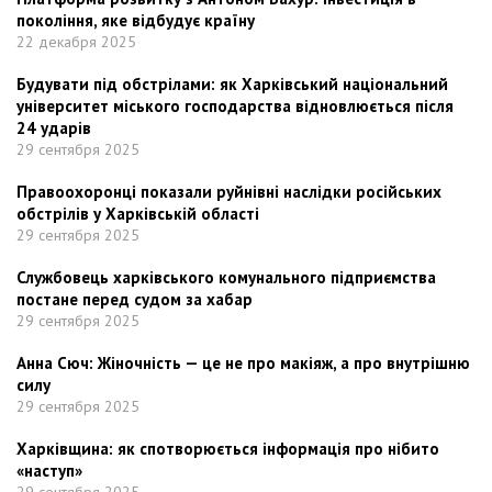
покоління, яке відбудує країну
22 декабря 2025
Будувати під обстрілами: як Харківський національний
університет міського господарства відновлюється після
24 ударів
29 сентября 2025
Правоохоронці показали руйнівні наслідки російських
обстрілів у Харківській області
29 сентября 2025
Службовець харківського комунального підприємства
постане перед судом за хабар
29 сентября 2025
Анна Сюч: Жіночність — це не про макіяж, а про внутрішню
силу
29 сентября 2025
Харківщина: як спотворюється інформація про нібито
«наступ»