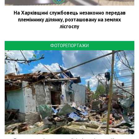
На Харківщині службовець незаконно передав
племіннику ділянку, розташовану на землях
лісгоспу
ФОТОРЕПОРТАЖИ