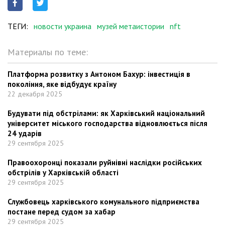
ТЕГИ:
новости украина
музей метаистории
nft
Материалы по теме:
Платформа розвитку з Антоном Бахур: інвестиція в
покоління, яке відбудує країну
22 декабря 2025
Будувати під обстрілами: як Харківський національний
університет міського господарства відновлюється після
24 ударів
29 сентября 2025
Правоохоронці показали руйнівні наслідки російських
обстрілів у Харківській області
29 сентября 2025
Службовець харківського комунального підприємства
постане перед судом за хабар
29 сентября 2025