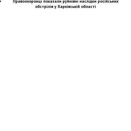
Правоохоронці показали руйнівні наслідки російських
обстрілів у Харківській області
Новости Украины: события, политика, экономика, общество, в мире
© Dozor.UA
© 2006—2022 Медиагруппа «Дозоры»
Мы в социальных сетях: