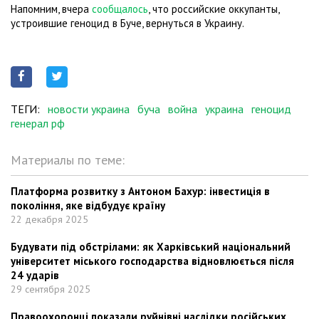
Напомним, вчера
сообщалось
, что российские оккупанты,
устроившие геноцид в Буче, вернуться в Украину.
ТЕГИ:
новости украина
буча
война
украина
геноцид
генерал рф
Материалы по теме:
Платформа розвитку з Антоном Бахур: інвестиція в
покоління, яке відбудує країну
22 декабря 2025
Будувати під обстрілами: як Харківський національний
університет міського господарства відновлюється після
24 ударів
29 сентября 2025
Правоохоронці показали руйнівні наслідки російських