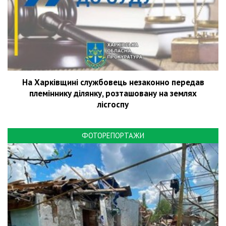
На Харківщині службовець незаконно передав
племіннику ділянку, розташовану на землях
лісгоспу
ФОТОРЕПОРТАЖИ