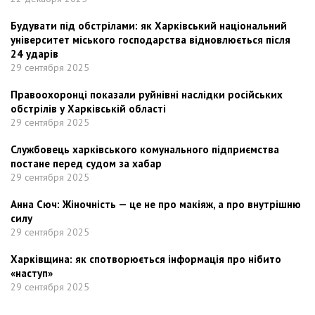
Будувати під обстрілами: як Харківський національний
університет міського господарства відновлюється після
24 ударів
29 сентября 2025
Правоохоронці показали руйнівні наслідки російських
обстрілів у Харківській області
29 сентября 2025
Службовець харківського комунального підприємства
постане перед судом за хабар
29 сентября 2025
Анна Сюч: Жіночність — це не про макіяж, а про внутрішню
силу
29 сентября 2025
Харківщина: як спотворюється інформація про нібито
«наступ»
29 сентября 2025