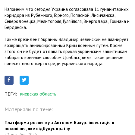
Напомним, что сегодня Украина согласовала 11 гуманитарных
коридора из Рубежного, Горного, Попасной, Лисичанска,
Северодонецка, Мелитополя, Гуляйполя, Энергодара, Токмака и
Бердянска.
Также президент Украины Владимир Зеленский не планирует
возвращать аннексированный Крым военным путем. Кроме
этого, он не будет отдавать приказ украинским защитникам
забирать военным способом Донбасс, ведь такое решение
понесет много жертв среди украинского народа.
ТЕГИ:
киевская область
Материалы по теме:
Платформа розвитку з Антоном Бахур: інвестиція в
покоління, яке відбудує країну
22 декабря 2025