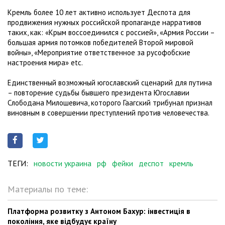
Кремль более 10 лет активно использует Деспота для
продвижения нужных российской пропаганде нарративов
таких, как: «Крым воссоединился с россией», «Армия России –
большая армия потомков победителей Второй мировой
войны», «Мероприятие ответственное за русофобские
настроения мира» etc.
Единственный возможный югославский сценарий для путина
– повторение судьбы бывшего президента Югославии
Слободана Милошевича, которого Гаагский трибунал признал
виновным в совершении преступлений против человечества.
ТЕГИ:
новости украина
рф
фейки
деспот
кремль
Материалы по теме:
Платформа розвитку з Антоном Бахур: інвестиція в
покоління, яке відбудує країну