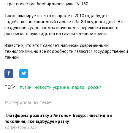
стратегические бомбардировщики Ту-160.
Также планируется, что в параде с 2010 года будет
задействован командный самолет Ил-80 «судного дня». Это
воздушное судно предназначено для перевозки высшего
российского руководства на случай ядерной войны.
Известно, что этот самолет напичкан современными
технологиями, но все подробности являются государственной
тайной.
ТЕГИ:
путин
новости украина
парад
россия
Материалы по теме:
Платформа розвитку з Антоном Бахур: інвестиція в
покоління, яке відбудує країну
22 декабря 2025