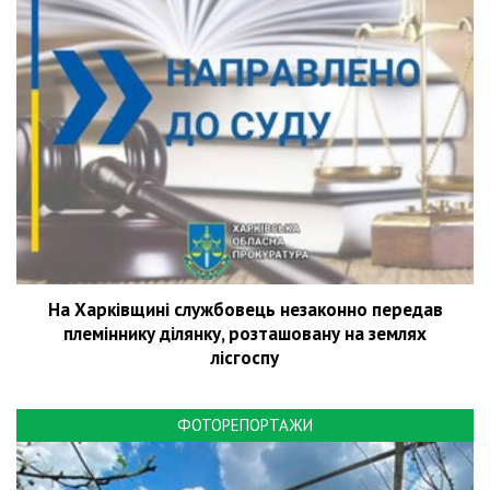
На Харківщині службовець незаконно передав
племіннику ділянку, розташовану на землях
лісгоспу
ФОТОРЕПОРТАЖИ