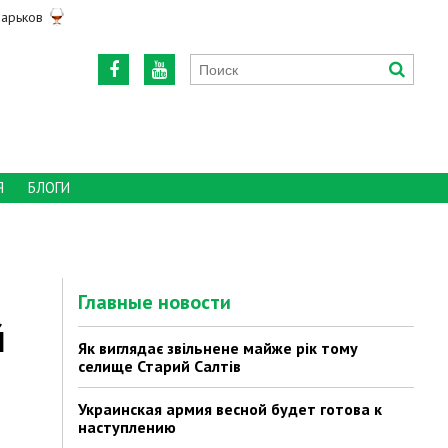
арьков
Я
БЛОГИ
Главные новости
й
Як виглядає звільнене майже рік тому
селище Старий Салтів
Украинская армия весной будет готова к
наступлению