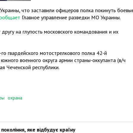
Украины, что заставили офицеров полка покинуть боевы
ообщает
Главное управление разведки МО Украины.
другу на глупость московского командования и их
го гвардейского мотострелкового полка 42-й
южного военного округа армии страны-оккупанта (в/ч
ая Чеченской республики.
ры
охрана
покоління, яке відбудує країну