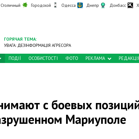
Столичный
Городской
Одесса
Днепр
Донбасс
Х
ГОРЯЧАЯ ТЕМА:
УВАГА: ДЕЗІНФОРМАЦІЯ АГРЕСОРА
ПОДІЇ
ОСОБИСТОСТІ
ФОТО
РЕКЛАМА
РЕДАКЦІ
нимают с боевых позици
разрушенном Мариуполе