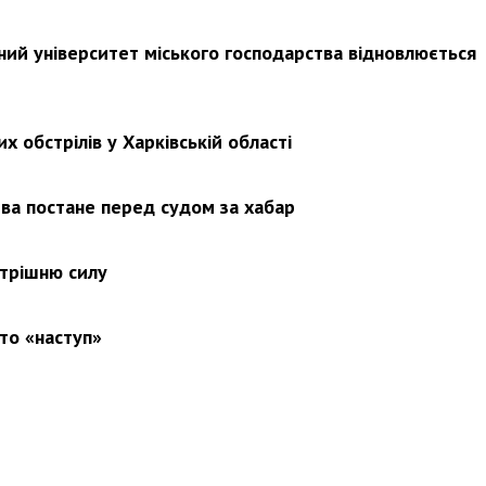
ьний університет міського господарства відновлюється
х обстрілів у Харківській області
ва постане перед судом за хабар
утрішню силу
то «наступ»