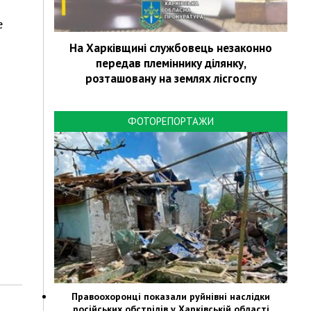
е
На Харківщині службовець незаконно
передав племіннику ділянку,
розташовану на землях лісгоспу
ФОТОРЕПОРТАЖИ
Правоохоронці показали руйнівні наслідки
російських обстрілів у Харківській області