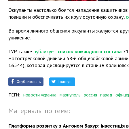
Оккупанты настолько боятся нападения защитников 
позиции и обеспечивать их круглосуточную охрану,
с
Во время личного общения оккупанты жалуются друг 
унижение.
ГУР также
публикует
список командного состава
71-
мотострелковой дивизии 58-й общевойсковой армии 
16544), которая дислоцируется в станице Калиновск
Опубликовать
Твитнуть
ТЕГИ:
новости украина
мариуполь
россия
парад
офице
Материалы по теме:
Платформа розвитку з Антоном Бахур: інвестиція в 