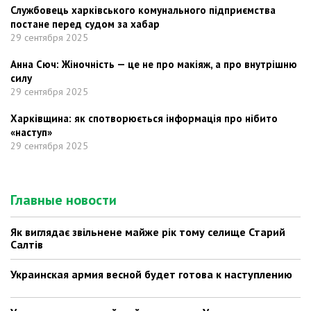
Службовець харківського комунального підприємства
постане перед судом за хабар
29 сентября 2025
Анна Сюч: Жіночність — це не про макіяж, а про внутрішню
силу
29 сентября 2025
Харківщина: як спотворюється інформація про нібито
«наступ»
29 сентября 2025
Главные новости
Як виглядає звільнене майже рік тому селище Старий
Салтів
Украинская армия весной будет готова к наступлению