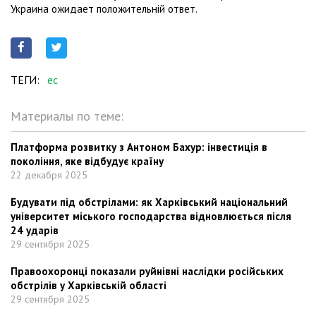
Украина ожидает положительній ответ.
ТЕГИ:
ес
Материалы по теме:
Платформа розвитку з Антоном Бахур: інвестиція в
покоління, яке відбудує країну
22 декабря 2025
Будувати під обстрілами: як Харківський національний
університет міського господарства відновлюється після
24 ударів
29 сентября 2025
Правоохоронці показали руйнівні наслідки російських
обстрілів у Харківській області
29 сентября 2025