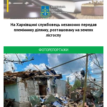
На Харківщині службовець незаконно передав
племіннику ділянку, розташовану на землях
лісгоспу
ФОТОРЕПОРТАЖИ