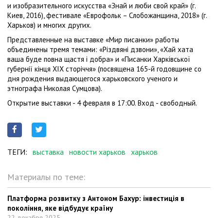
и изобразительного искусства «Знай и люби свой край» (г.
Киев, 2016), фестивале «Еврофольк – Слобожанщина, 2018» (г.
Харьков) и многих других.
Представленные на выставке «Мир писанки» работы
объединены тремя темами: «Різдвяні дзвони», «Хай хата
ваша буде повна щастя і добра» и «Писанки Харківської
губернії кінця ХІХ сторіччя» (посвящена 165-й годовщине со
дня рождения выдающегося харьковского ученого и
этнографа Николая Сумцова).
Открытие выставки - 4 февраля в 17:00. Вход - свободный.
ТЕГИ:
выставка
новости харьков
харьков
Материалы по теме:
Платформа розвитку з Антоном Бахур: інвестиція в
покоління, яке відбудує країну
22 декабря 2025