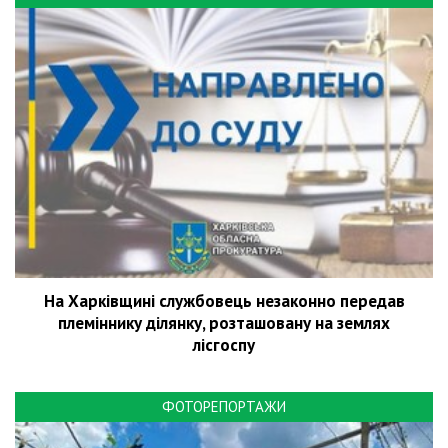
На Харківщині службовець незаконно передав
племіннику ділянку, розташовану на землях
лісгоспу
ФОТОРЕПОРТАЖИ