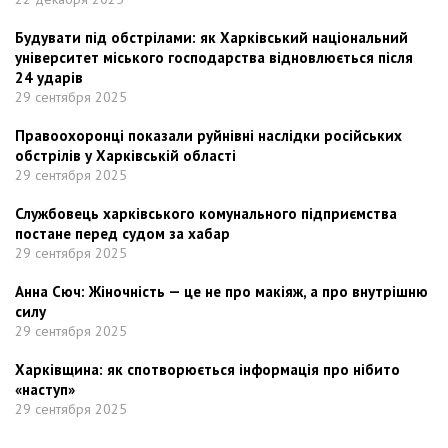
Будувати під обстрілами: як Харківський національний
університет міського господарства відновлюється після
24 ударів
29 сентября 2025
Правоохоронці показали руйнівні наслідки російських
обстрілів у Харківській області
29 сентября 2025
Службовець харківського комунального підприємства
постане перед судом за хабар
29 сентября 2025
Анна Сюч: Жіночність — це не про макіяж, а про внутрішню
силу
29 сентября 2025
Харківщина: як спотворюється інформація про нібито
«наступ»
29 сентября 2025