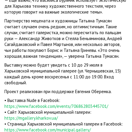
— Еще важно, что Василиса Буряник использует экзотическую
для Харькова технику художественного текстиля, через
которую говорит на важные экологические темы».
Партнерство мецената и художницы Татьяна Тумасян
считает случаем очень редким, но оптимистичным. Такие
случаи, считает галеристка, можно пересчитать по пальцам
руки — Александр Животков и Стелла Беньяминова, Андрей
Сагайдаковский и Павел Мартынов, или несколько авторов,
чьи работы покупают Борис и Татьяна Гриневы. «Это очень
хорошая, важная тенденция», — уверена Татьяна Тумасян.
Выставку можно будет увидеть с 10 до 29 июля в
Харьковской муниципальной галерее (ул. Чернышевская, 15)
каждый день кроме воскресенья с 11:00 до 19:00. Вход
свободный.
Проект реализован при поддержке Евгения Оберемка.
• Выставка Nude в Facebook:
https://www.facebook.com/events/706862803445701/
• Сайт Харьковской муниципальной галереи:
https://mgallery.kharkov.ua/
• Страница Харьковской муниципальной галереи в Facebook:
https://www.facebook.com/municipal.gallery/