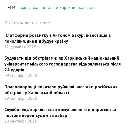
ТЕГИ:
выставка
новости харьков
харьков
Материалы по теме:
Платформа розвитку з Антоном Бахур: інвестиція в
покоління, яке відбудує країну
22 декабря 2025
Будувати під обстрілами: як Харківський національний
університет міського господарства відновлюється після
24 ударів
29 сентября 2025
Правоохоронці показали руйнівні наслідки російських
обстрілів у Харківській області
29 сентября 2025
Службовець харківського комунального підприємства
постане перед судом за хабар
29 сентября 2025