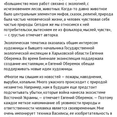
«Большинство моих работ связано с экологией, с
исчезновением лесов, животных. Когда-то давно животное
было центральным элементом мифов, сказок, религий, природа
была частью человеческой жизни, а человек чувствовал себя
частью природы. Сегодня же мы относимся к ней
потребительски, вытесняем ее из фольклора, мыслей, чувств»,
— с грустью отмечает авторка.
Экологическая тематика оказалась общим интересом
художницы и бывшего начальника Государственной
экологической инспекции в Харьковской области Евгения
Оберемка. Во время Биеннале экоинспекция поддержала
создание инсталляции, и Евгений Оберемок обещал
поддерживать новые идеи художницы.
«Многое мы слышим из новостей — пожары, наводнения,
вырубки, копальни. Много ужасного происходит с природой
незаметно. Например, нам в будущем еще предстоит
подсчитывать убытки, которые война нанесла экосистеме
Восточной Украины, — отмечает Евгений Оберемок. — Поэтому
каждое меткое напоминание об уязвимости природы и
ответственности человека является своевременным. Мне
очень импонирует техника Василисы, ее изобретательность в