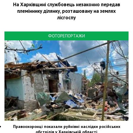
На Харківщині службовець незаконно передав
племіннику ділянку, розташовану на землях
лісгоспу
ФОТОРЕПОРТАЖИ
Правоохоронці показали руйнівні наслідки російських
обстрілів у Харківській області